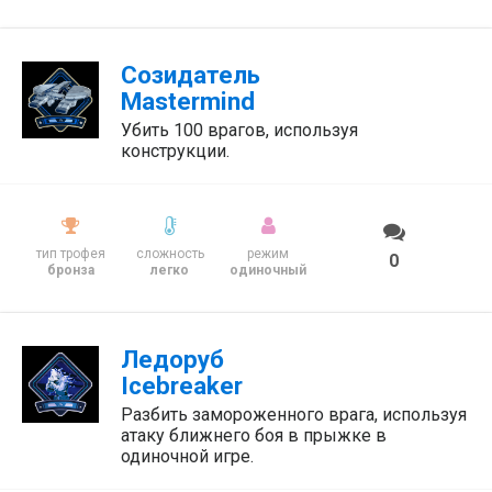
Созидатель
Mastermind
Убить 100 врагов, используя
конструкции.
тип трофея
сложность
режим
0
бронза
легко
одиночный
Ледоруб
Icebreaker
Разбить замороженного врага, используя
атаку ближнего боя в прыжке в
одиночной игре.