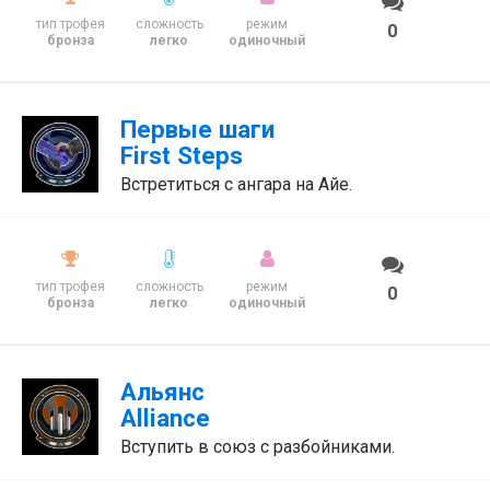
тип трофея
сложность
режим
0
бронза
легко
одиночный
Первые шаги
First Steps
Встретиться с ангара на Айе.
тип трофея
сложность
режим
0
бронза
легко
одиночный
Альянс
Alliance
Вступить в союз с разбойниками.