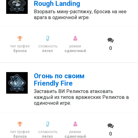
Rough Landing
Взорвать мину-растяжку, бросив на нее
врага в одиночной игре.
тип трофея
сложность
режим
0
бронза
легко
одиночный
Огонь по своим
Friendly Fire
Заставить ВИ Реликтов атаковать
каждый из типов вражеских Реликтов в
одиночной игре.
тип трофея
сложность
режим
0
бронза
легко
одиночный