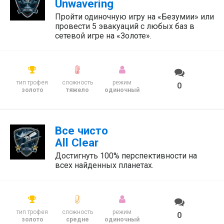
Unwavering
Пройти одиночную игру на «Безумии» или
провести 5 эвакуаций с любых баз в
сетевой игре на «Золоте».
тип трофея
сложность
режим
0
золото
тяжело
одиночный
Все чисто
All Clear
Достигнуть 100% перспективности на
всех найденных планетах.
тип трофея
сложность
режим
0
золото
средне
одиночный