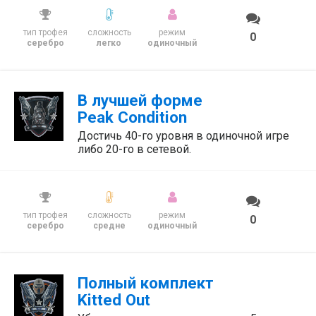
тип трофея
сложность
режим
0
серебро
легко
одиночный
В лучшей форме
Peak Condition
Достичь 40-го уровня в одиночной игре
либо 20-го в сетевой.
тип трофея
сложность
режим
0
серебро
средне
одиночный
Полный комплект
Kitted Out