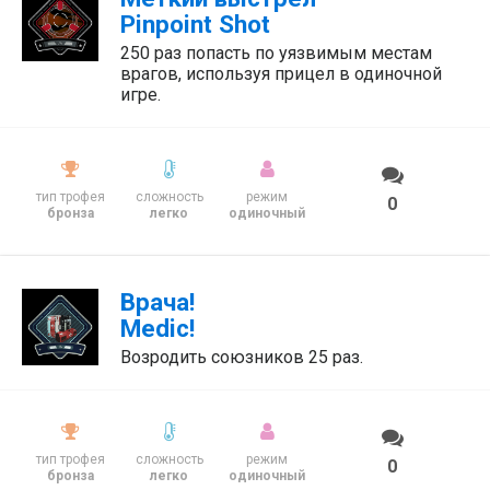
Pinpoint Shot
250 раз попасть по уязвимым местам
врагов, используя прицел в одиночной
игре.
тип трофея
сложность
режим
0
бронза
легко
одиночный
Врача!
Medic!
Возродить союзников 25 раз.
тип трофея
сложность
режим
0
бронза
легко
одиночный