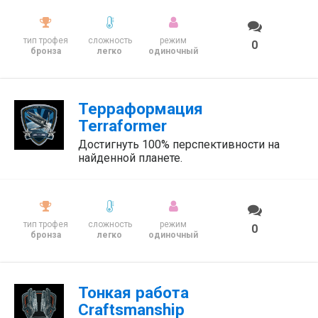
тип трофея
сложность
режим
0
бронза
легко
одиночный
Терраформация
Terraformer
Достигнуть 100% перспективности на
найденной планете.
тип трофея
сложность
режим
0
бронза
легко
одиночный
Тонкая работа
Craftsmanship