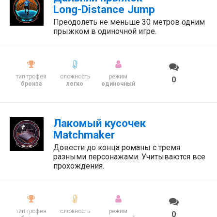
Long-Distance Jump
Преодолеть не меньше 30 метров одним
прыжком в одиночной игре.
тип трофея
сложность
режим
0
бронза
легко
одиночный
Лакомый кусочек
Matchmaker
Довести до конца романы с тремя
разными персонажами. Учитываются все
прохождения.
тип трофея
сложность
режим
0