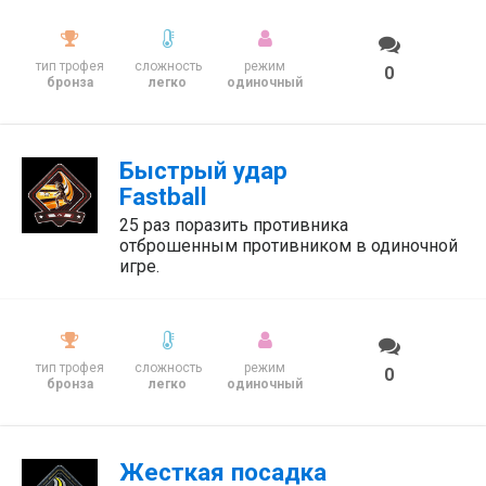
тип трофея
сложность
режим
0
бронза
легко
одиночный
Быстрый удар
Fastball
25 раз поразить противника
отброшенным противником в одиночной
игре.
тип трофея
сложность
режим
0
бронза
легко
одиночный
Жесткая посадка