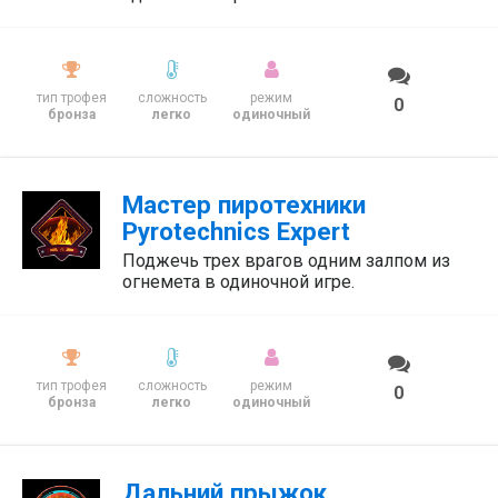
тип трофея
сложность
режим
0
бронза
легко
одиночный
Мастер пиротехники
Pyrotechnics Expert
Поджечь трех врагов одним залпом из
огнемета в одиночной игре.
тип трофея
сложность
режим
0
бронза
легко
одиночный
Дальний прыжок