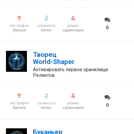
тип трофея
сложность
режим
0
бронза
легко
одиночный
Творец
World-Shaper
Активировать первое хранилище
Реликтов.
тип трофея
сложность
режим
0
бронза
легко
одиночный
Буканьер