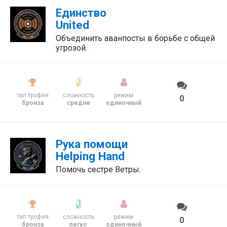
Единство
United
Объединить аванпосты в борьбе с общей
угрозой.
тип трофея
сложность
режим
0
бронза
средне
одиночный
Рука помощи
Helping Hand
Помочь сестре Ветры.
тип трофея
сложность
режим
0
бронза
легко
одиночный