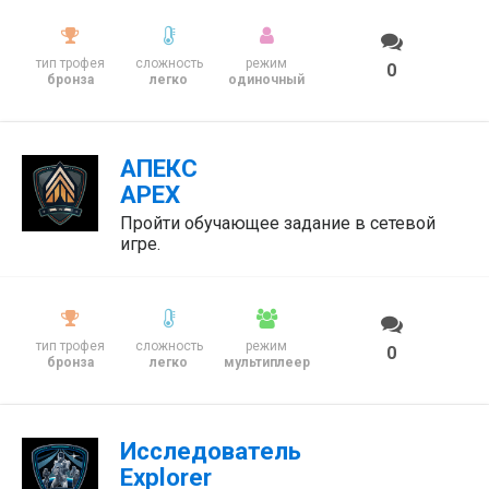
тип трофея
сложность
режим
0
бронза
легко
одиночный
АПЕКС
APEX
Пройти обучающее задание в сетевой
игре.
тип трофея
сложность
режим
0
бронза
легко
мультиплеер
Исследователь
Explorer