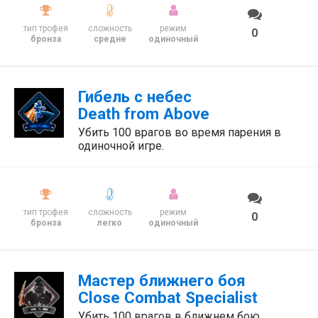
тип трофея
сложность
режим
0
бронза
средне
одиночный
Гибель с небес
Death from Above
Убить 100 врагов во время парения в
одиночной игре.
тип трофея
сложность
режим
0
бронза
легко
одиночный
Мастер ближнего боя
Close Combat Specialist
Убить 100 врагов в ближнем бою.