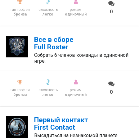
тип трофея
сложность
режим
0
бронза
легко
одиночный
Все в сборе
Full Roster
Собрать 6 членов команды в одиночной
игре.
тип трофея
сложность
режим
0
бронза
легко
одиночный
Первый контакт
First Contact
Высадиться на незнакомой планете.