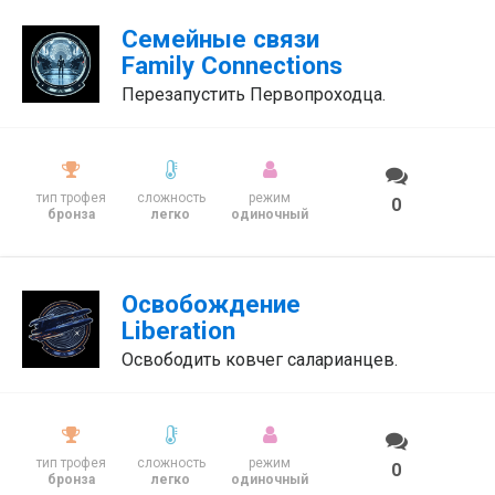
Семейные связи
Family Connections
Перезапустить Первопроходца.
тип трофея
сложность
режим
0
бронза
легко
одиночный
Освобождение
Liberation
Освободить ковчег саларианцев.
тип трофея
сложность
режим
0
бронза
легко
одиночный