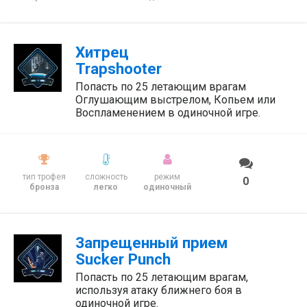
Хитрец
Trapshooter
Попасть по 25 летающим врагам
Оглушающим выстрелом, Копьем или
Воспламенением в одиночной игре.
тип трофея
сложность
режим
0
бронза
легко
одиночный
Запрещенный прием
Sucker Punch
Попасть по 25 летающим врагам,
используя атаку ближнего боя в
одиночной игре.