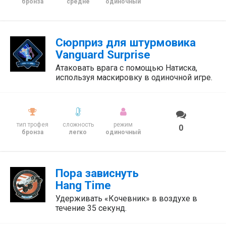
бронза
средне
одиночный
Сюрприз для штурмовика
Vanguard Surprise
Атаковать врага с помощью Натиска,
используя маскировку в одиночной игре.
тип трофея
сложность
режим
0
бронза
легко
одиночный
Пора зависнуть
Hang Time
Удерживать «Кочевник» в воздухе в
течение 35 секунд.