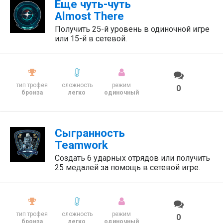
Еще чуть-чуть
Almost There
Получить 25-й уровень в одиночной игре
или 15-й в сетевой.
тип трофея
сложность
режим
0
бронза
легко
одиночный
Сыгранность
Teamwork
Создать 6 ударных отрядов или получить
25 медалей за помощь в сетевой игре.
тип трофея
сложность
режим
0
бронза
легко
одиночный