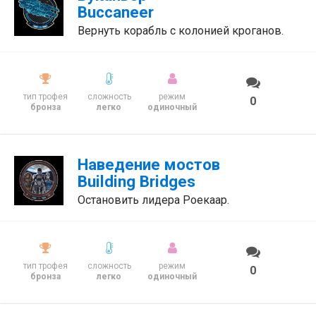
Buccaneer
Вернуть корабль с колонией кроганов.
тип трофея
сложность
режим
0
бронза
легко
одиночный
Наведение мостов
Building Bridges
Остановить лидера Роекаар.
тип трофея
сложность
режим
0
бронза
легко
одиночный