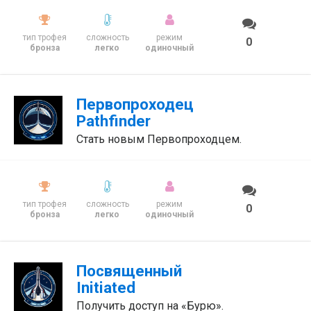
тип трофея
сложность
режим
0
бронза
легко
одиночный
Первопроходец
Pathfinder
Стать новым Первопроходцем.
тип трофея
сложность
режим
0
бронза
легко
одиночный
Посвященный
Initiated
Получить доступ на «Бурю».