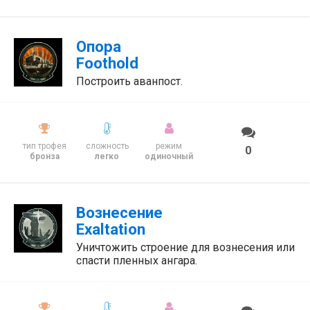
Опора
Foothold
Построить аванпост.
тип трофея
сложность
режим
0
бронза
легко
одиночный
Вознесение
Exaltation
Уничтожить строение для вознесения или
спасти пленных ангара.