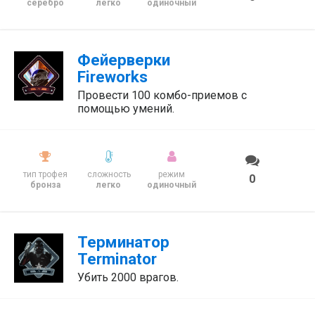
серебро
легко
одиночный
Фейерверки
Fireworks
Провести 100 комбо-приемов с
помощью умений.
тип трофея
сложность
режим
0
бронза
легко
одиночный
Терминатор
Terminator
Убить 2000 врагов.