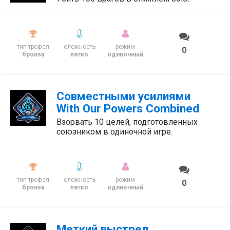
тип трофея
сложность
режим
0
бронза
легко
одиночный
Совместными усилиями
With Our Powers Combined
Взорвать 10 целей, подготовленных
союзником в одиночной игре.
тип трофея
сложность
режим
0
бронза
легко
одиночный
Меткий выстрел