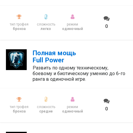
тип трофея
сложность
режим
0
бронза
легко
одиночный
Полная мощь
Full Power
Развить по одному техническому,
боевому и биотическому умению до 6-го
ранга в одиночной игре.
тип трофея
сложность
режим
0
бронза
средне
одиночный