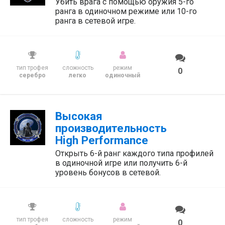
Убить врага с помощью оружия 5-го
ранга в одиночном режиме или 10-го
ранга в сетевой игре.
тип трофея
сложность
режим
0
серебро
легко
одиночный
Высокая
производительность
High Performance
Открыть 6-й ранг каждого типа профилей
в одиночной игре или получить 6-й
уровень бонусов в сетевой.
тип трофея
сложность
режим
0