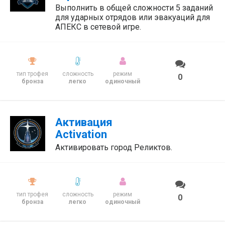
Выполнить в общей сложности 5 заданий
для ударных отрядов или эвакуаций для
АПЕКС в сетевой игре.
тип трофея
сложность
режим
0
бронза
легко
одиночный
Активация
Activation
Активировать город Реликтов.
тип трофея
сложность
режим
0
бронза
легко
одиночный