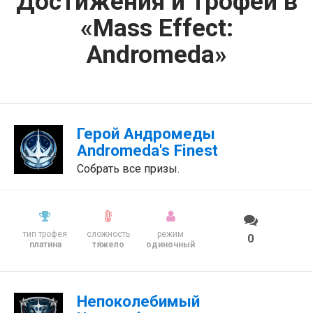
Достижения и трофеи в
«Mass Effect:
Andromeda»
Герой Андромеды
Andromeda's Finest
Собрать все призы.
тип трофея
сложность
режим
0
платина
тяжело
одиночный
Непоколебимый