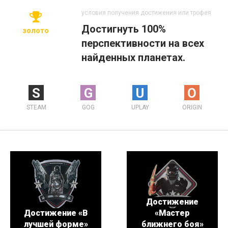
условия получения достижения или трофея
Достигнуть 100%
золото
перспективности на всех
найденных планетах.
S
G
U
O
STEAM
GOG
UPLAY
ORIGIN
Достижение
Достижение «В
«Мастер
лучшей форме»
ближнего боя»