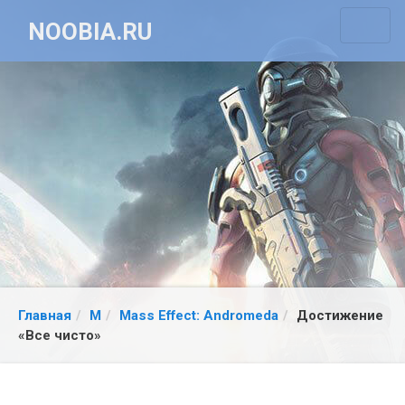
NOOBIA.RU
Главная
M
Mass Effect: Andromeda
Достижение
«Все чисто»