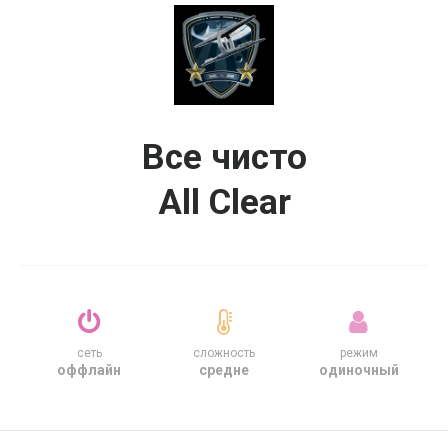
Все чисто
All Clear
сеть
сложность
режим
оффлайн
средне
одиночный