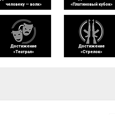
человеку — волк»
«Платиновый кубок»
Достижение
Достижение
«Театрал»
«Стрелок»