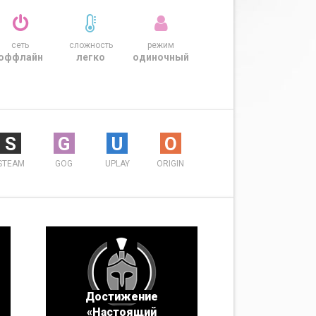
сеть
сложность
режим
оффлайн
легко
одиночный
S
G
U
O
STEAM
GOG
UPLAY
ORIGIN
Достижение
«Настоящий