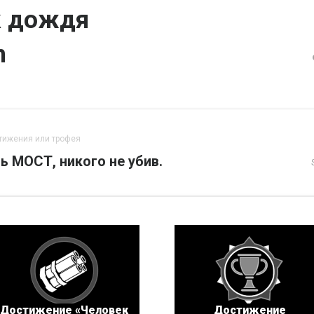
к дождя
n
тижения или трофея
ь МОСТ, никого не убив.
Достижение «Человек
Достижение