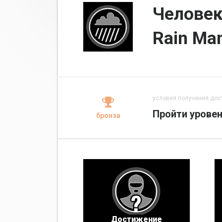
Челове
Rain Ma
условия получения дос
Пройти уровен
бронза
Достижение