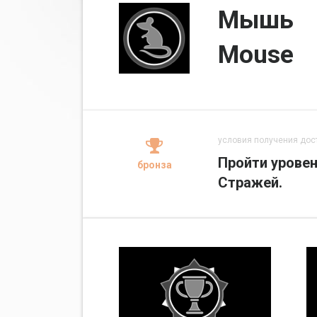
Мышь
Mouse
условия получения дос
Пройти урове
бронза
Стражей.