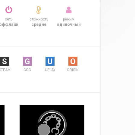
сеть
сложность
режим
оффлайн
средне
одиночный
S
G
U
O
STEAM
GOG
UPLAY
ORIGIN