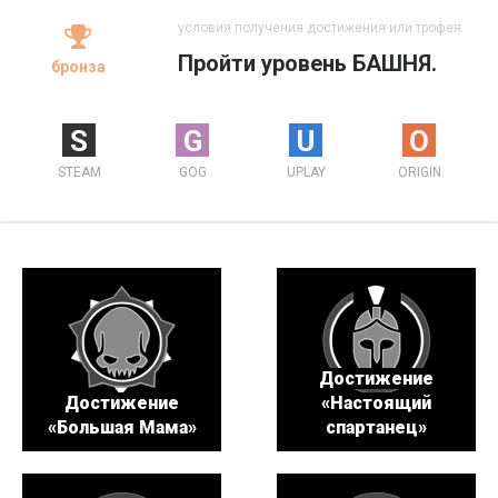
условия получения достижения или трофея
Пройти уровень БАШНЯ.
бронза
S
G
U
O
STEAM
GOG
UPLAY
ORIGIN
Достижение
Достижение
«Настоящий
«Большая Мама»
спартанец»