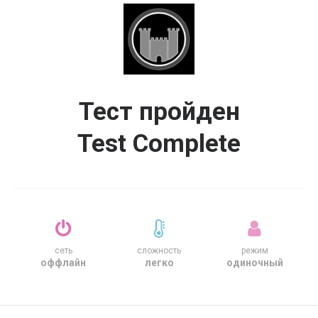
Тест пройден
Test Сomplete
сеть
сложность
режим
оффлайн
легко
одиночный