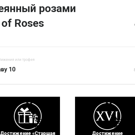
сеянный розами
 of Roses
тижения или трофея
ву 10
Достижение «Старшая
Достижение