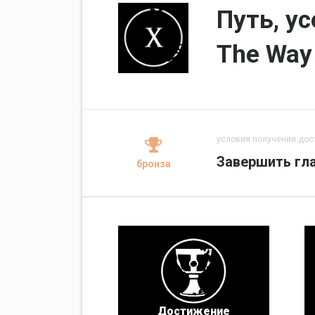
Путь, у
The Way
условия получения дос
Завершить гла
бронза
Достижение