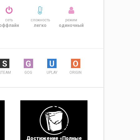
сеть
сложность
режим
оффлайн
легко
одиночный
S
G
U
O
STEAM
GOG
UPLAY
ORIGIN
Достижение «Полные