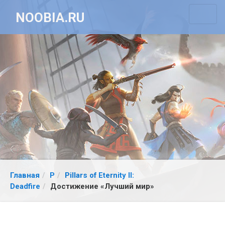
NOOBIA.RU
Главная
P
Pillars of Eternity II:
Deadfire
Достижение «Лучший мир»