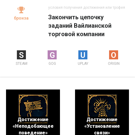
условия получения достижения или трофея
Закончить цепочку
бронза
заданий Вайлианской
торговой компании
S
G
U
O
STEAM
GOG
UPLAY
ORIGIN
Достижение
Достижение
«Неподобающее
«Установление
поведение»
связи»