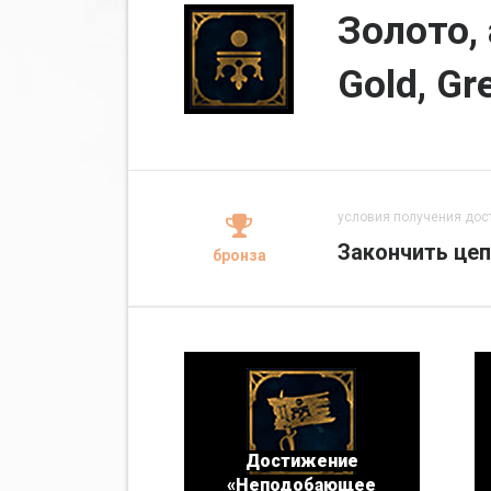
Золото,
Gold, Gr
условия получения дос
Закончить цеп
бронза
Достижение
«Неподобающее