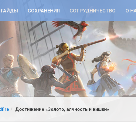
ГАЙДЫ
СОХРАНЕНИЯ
СОТРУДНИЧЕСТВО
О Н
dfire
Достижение «Золото, алчность и кишки»