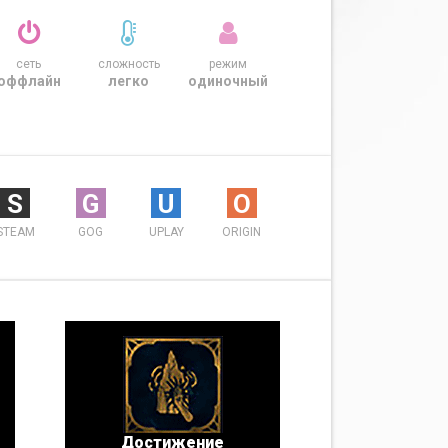
сеть
сложность
режим
оффлайн
легко
одиночный
S
G
U
O
STEAM
GOG
UPLAY
ORIGIN
Достижение