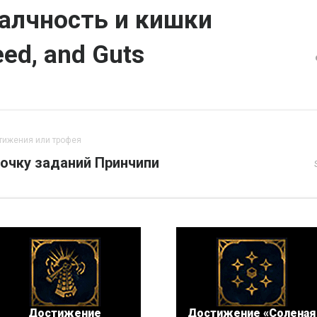
 алчность и кишки
eed, and Guts
тижения или трофея
очку заданий Принчипи
Достижение
Достижение «Соленая