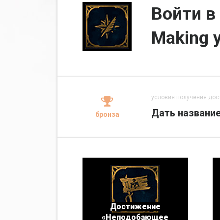
Войти в
Making 
условия получения дос
Дать название
бронза
Достижение
«Неподобающее