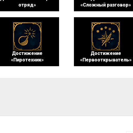
отряд»
«Сложный разговор»
Достижение
Достижение
«Пиротехник»
«Первооткрыватель»