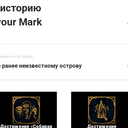
 историю
your Mark
тижения или трофея
 ранее неизвестному острову
Достижение «Собирая
Достижение