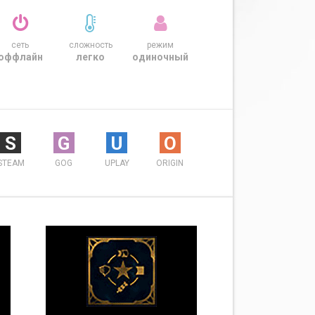
сеть
сложность
режим
оффлайн
легко
одиночный
S
G
U
O
STEAM
GOG
UPLAY
ORIGIN