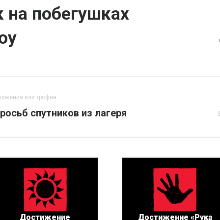
 на побегушках
oy
тижения или трофея
росьб спутников из лагеря
Достижение
Достижение «Рука