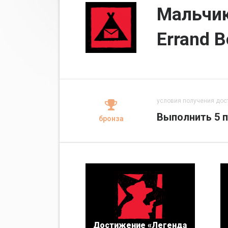
Мальчик
Errand B
условия получения дос
Выполнить 5 п
бронза
Достижение «Легенда