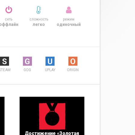
сеть
сложность
режим
оффлайн
легко
одиночный
S
G
U
O
STEAM
GOG
UPLAY
ORIGIN
Достижение «Золотая