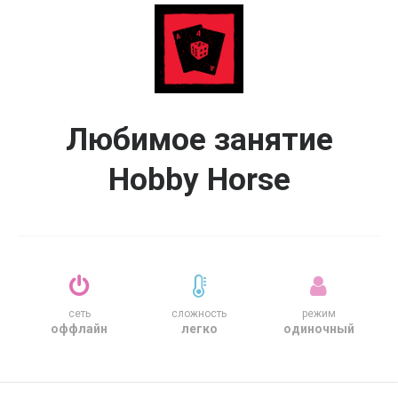
Любимое занятие
Hobby Horse
сеть
сложность
режим
оффлайн
легко
одиночный