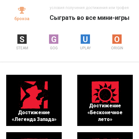
условия получения достижения или трофея
Сыграть во все мини-игры
бронза
S
G
U
O
STEAM
GOG
UPLAY
ORIGIN
Достижение
Достижение
«Бесконечное
«Легенда Запада»
лето»