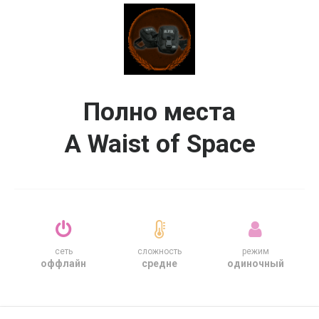
Полно места
A Waist of Space
сеть
сложность
режим
оффлайн
средне
одиночный