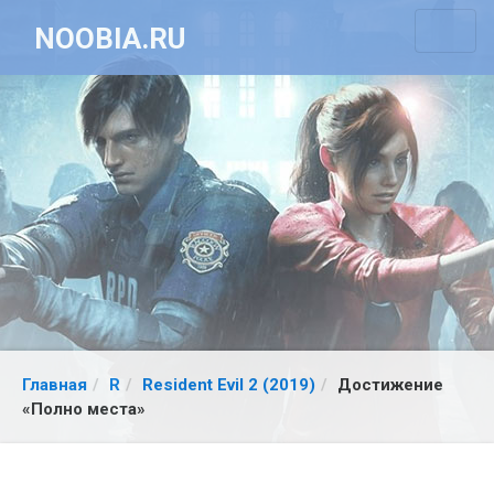
NOOBIA.RU
Главная
R
Resident Evil 2 (2019)
Достижение
«Полно места»