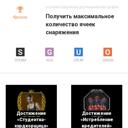
условия получения достижения или трофея
Получить максимальное
бронза
количество ячеек
снаряжения
S
G
U
O
STEAM
GOG
UPLAY
ORIGIN
Достижение
Достижение
«Студентка-
«Истребление
хардкорщица»
вредителей»