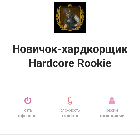
Новичок-хардкорщик
Hardcore Rookie
сеть
сложность
режим
оффлайн
тяжело
одиночный