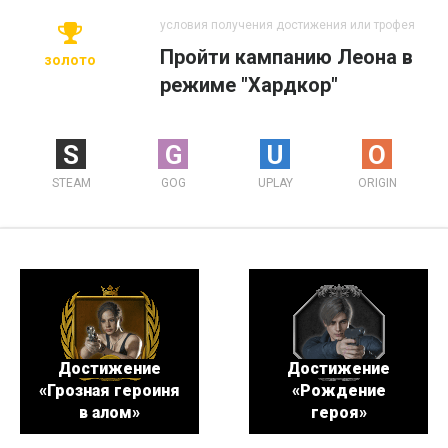
условия получения достижения или трофея
Пройти кампанию Леона в
золото
режиме "Хардкор"
S
G
U
O
STEAM
GOG
UPLAY
ORIGIN
Достижение
Достижение
«Грозная героиня
«Рождение
в алом»
героя»