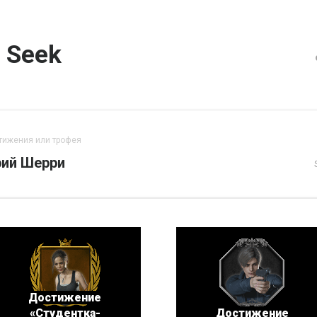
 Seek
тижения или трофея
рий Шерри
Достижение
«Студентка-
Достижение