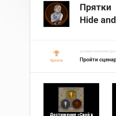
Прятки
Hide and
условия получения дос
Пройти сцена
бронза
Достижение «Свой в