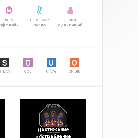
сеть
сложность
режим
оффлайн
легко
одиночный
S
G
U
O
STEAM
GOG
UPLAY
ORIGIN
Достижение
«Истребление