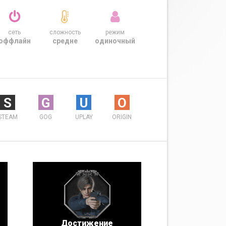
сеть
сложность
режим
оффлайн
средне
одиночный
S
G
U
O
STEAM
GOG
UPLAY
ORIGIN
Достижение