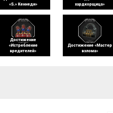
«S.» Кеннеди»
хардкорщица»
Достижение
«Истребление
Достижение «Мастер
вредителей»
взлома»