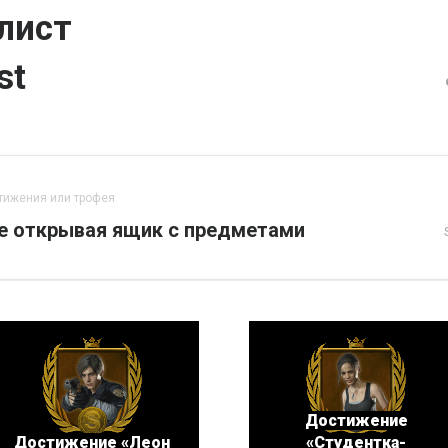
лист
st
тижения или трофея
не открывая ящик с предметами
Достижение
Достижение «Леон
«Студентка-