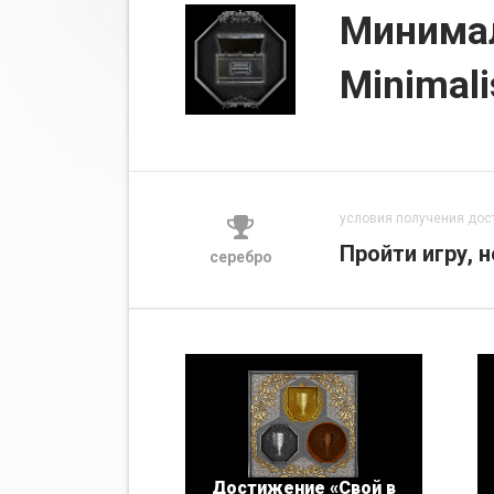
Минима
Minimali
условия получения дос
Пройти игру, 
серебро
Достижение «Свой в