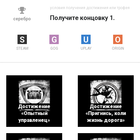
условия получения достижения или трофея
Получите концовку 1.
серебро
S
G
U
O
STEAM
GOG
UPLAY
ORIGIN
Достижение
Достижение
«Опытный
«Пригнись, коли
управленец»
жизнь дорога»