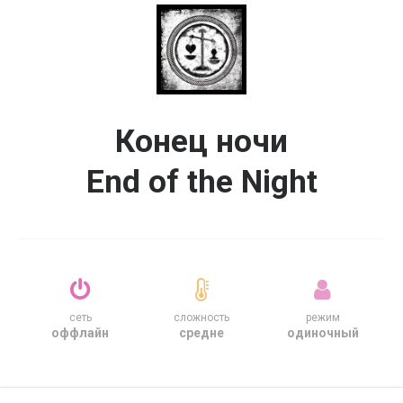
Конец ночи
End of the Night
сеть
сложность
режим
оффлайн
средне
одиночный