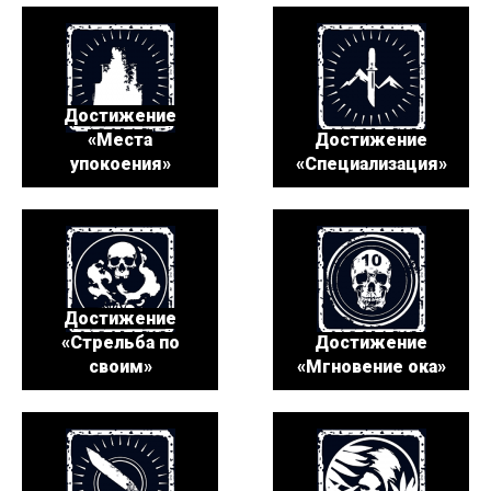
Достижение
«Места
Достижение
упокоения»
«Специализация»
Достижение
«Стрельба по
Достижение
своим»
«Мгновение ока»