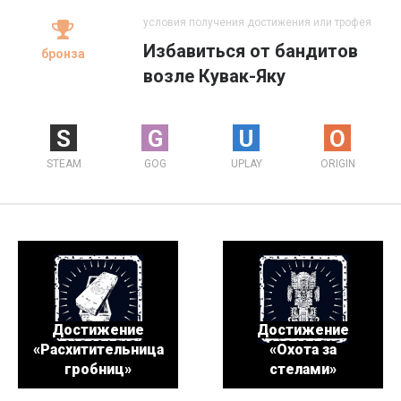
условия получения достижения или трофея
Избавиться от бандитов
бронза
возле Кувак-Яку
S
G
U
O
STEAM
GOG
UPLAY
ORIGIN
Достижение
Достижение
«Расхитительница
«Охота за
гробниц»
стелами»