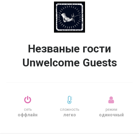
Незваные гости
Unwelcome Guests
сеть
сложность
режим
оффлайн
легко
одиночный