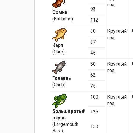
год
93
Сомик
(Bullhead)
112
30
Круглый
год
37
Карп
(Carp)
45
50
Круглый
год
62
Голавль
(Chub)
75
100
Круглый
год
Большеротый
125
окунь
(Largemouth
150
Bass)