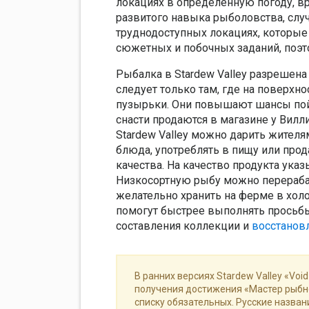
локациях в определенную погоду, вр
развитого навыка рыболовства, слу
труднодоступных локациях, которы
сюжетных и побочных заданий, поэт
Рыбалка в Stardew Valley разрешена 
следует только там, где на поверх
пузырьки. Они повышают шансы по
снасти продаются в магазине у Вилл
Stardew Valley можно дарить жителя
блюда, употреблять в пищу или прод
качества. На качество продукта ука
Низкосортную рыбу можно перераба
желательно хранить на ферме в хол
помогут быстрее выполнять просьбы
составления коллекции и
восстанов
В ранних версиях Stardew Valley «Voi
получения достижения «Мастер рыбно
списку обязательных. Русские назва