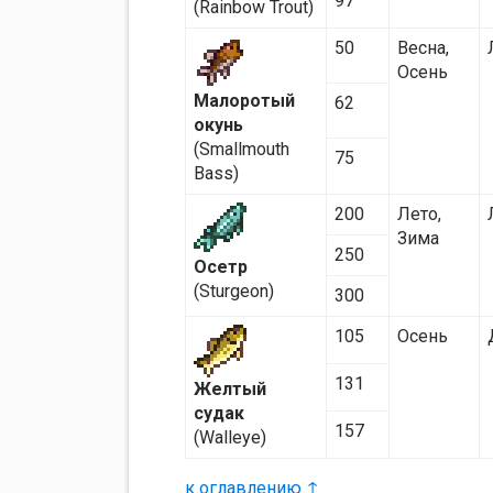
97
(Rainbow Trout)
50
Весна,
Осень
Малоротый
62
окунь
(Smallmouth
75
Bass)
200
Лето,
Зима
250
Осетр
(Sturgeon)
300
105
Осень
131
Желтый
судак
157
(Walleye)
к оглавлению ↑