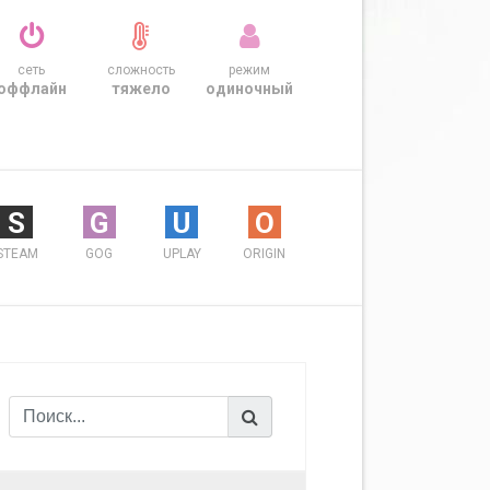
сеть
сложность
режим
оффлайн
тяжело
одиночный
S
G
U
O
STEAM
GOG
UPLAY
ORIGIN