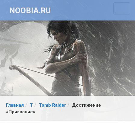
NOOBIA.RU
Главная
T
Tomb Raider
Достижение
«Призвание»