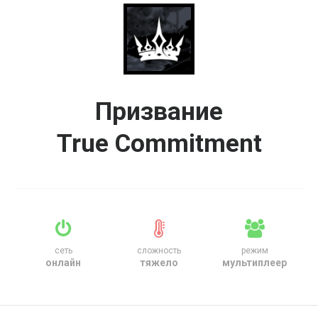
Призвание
True Commitment
сеть
сложность
режим
онлайн
тяжело
мультиплеер