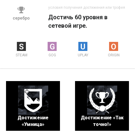
условия получения достижения или трофея
Достичь 60 уровня в
серебро
сетевой игре.
S
G
U
O
STEAM
GOG
UPLAY
ORIGIN
Достижение
Достижение «Так
«Умница»
точно!»