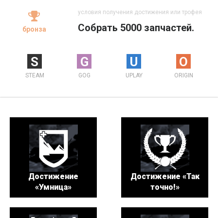
условия получения достижения или трофея
Собрать 5000 запчастей.
бронза
S
G
U
O
STEAM
GOG
UPLAY
ORIGIN
Достижение
Достижение «Так
«Умница»
точно!»