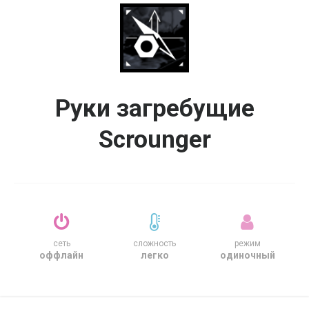
Руки загребущие
Scrounger
сеть
сложность
режим
оффлайн
легко
одиночный