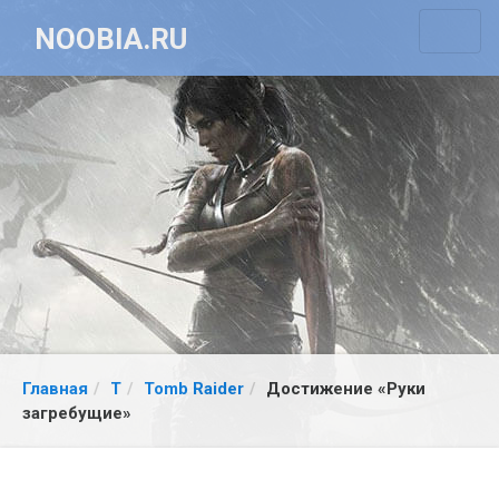
NOOBIA.RU
Главная
T
Tomb Raider
Достижение «Руки
загребущие»