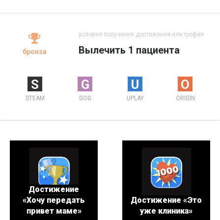
условия получения достижения или трофея
Вылечить 1 пациента
бронза
S
G
U
O
STEAM
GOG
UPLAY
ORIGIN
Достижение
«Хочу передать
Достижение «Это
привет маме»
уже клиника»