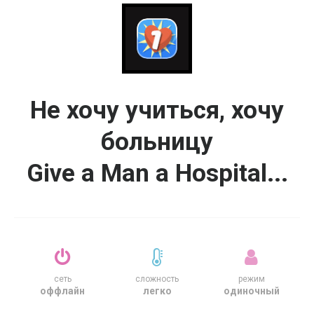
Не хочу учиться, хочу
больницу
Give a Man a Hospital...
сеть
сложность
режим
оффлайн
легко
одиночный