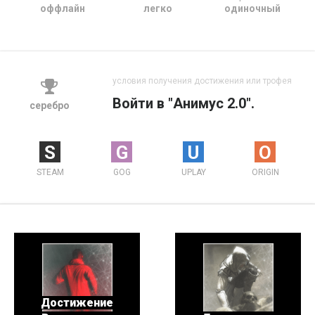
оффлайн
легко
одиночный
условия получения достижения или трофея
Войти в "Анимус 2.0".
серебро
S
G
U
O
STEAM
GOG
UPLAY
ORIGIN
Достижение