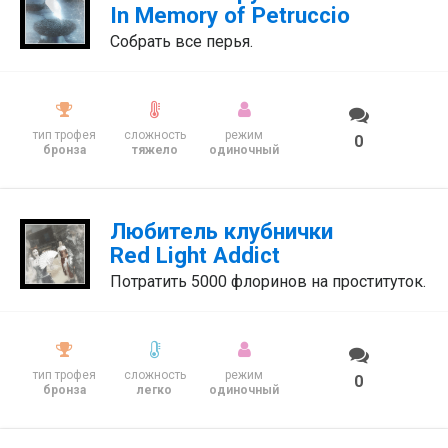
In Memory of Petruccio
Собрать все перья.
тип трофея
сложность
режим
0
бронза
тяжело
одиночный
Любитель клубнички
Red Light Addict
Потратить 5000 флоринов на проституток.
тип трофея
сложность
режим
0
бронза
легко
одиночный