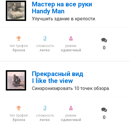
Мастер на все руки
Handy Man
Улучшить здание в крепости.
тип трофея
сложность
режим
0
бронза
легко
одиночный
Прекрасный вид
I like the view
Синхронизировать 10 точек обзора.
тип трофея
сложность
режим
0
бронза
легко
одиночный