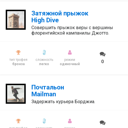
Затяжной прыжок
High Dive
Совершить прыжок веры с вершины
флорентийской кампанилы Джотто.
тип трофея
сложность
режим
0
бронза
легко
одиночный
Почтальон
Mailman
Задержать курьера Борджиа.