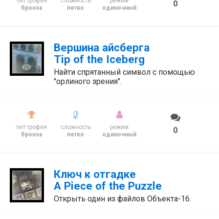
тип трофея
сложность
режим
0
бронза
легко
одиночный
Вершина айсберга
Tip of the Iceberg
Найти спрятанный символ с помощью
"орлиного зрения".
тип трофея
сложность
режим
0
бронза
легко
одиночный
Ключ к отгадке
A Piece of the Puzzle
Открыть один из файлов Объекта-16.