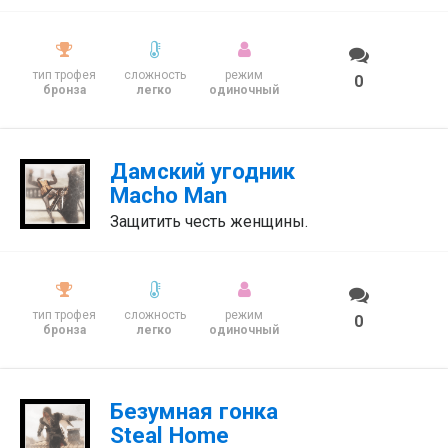
тип трофея
сложность
режим
0
бронза
легко
одиночный
Дамский угодник
Macho Man
Защитить честь женщины.
тип трофея
сложность
режим
0
бронза
легко
одиночный
Безумная гонка
Steal Home