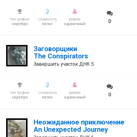
тип трофея
сложность
режим
0
серебро
легко
одиночный
Заговорщики
The Conspirators
Завершить участок ДНК 5.
тип трофея
сложность
режим
0
серебро
легко
одиночный
Неожиданное приключение
An Unexpected Journey