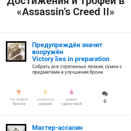
Достижения и трофеи в
«Assassin’s Creed II»
Предупреждён значит
вооружён
Victory lies in preparation
Собрать все спрятанные лезвия, сумки с
предметами и улучшения брони.
тип трофея
сложность
режим
0
бронза
средне
одиночный
Мастер-ассасин