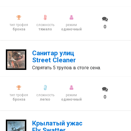
тип трофея
сложность
режим
0
бронза
тяжело
одиночный
Санитар улиц
Street Cleaner
Спрятать 5 трупов в стоге сена.
тип трофея
сложность
режим
0
бронза
легко
одиночный
Крылатый ужас
Fly Swatter