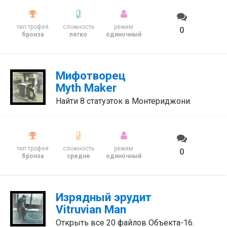
тип трофея
сложность
режим
0
бронза
легко
одиночный
Мифотворец
Myth Maker
Найти 8 статуэток в Монтериджони.
тип трофея
сложность
режим
0
бронза
средне
одиночный
Изрядный эрудит
Vitruvian Man
Открыть все 20 файлов Объекта-16.