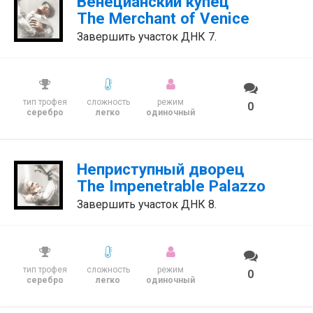
Венецианский купец
The Merchant of Venice
Завершить участок ДНК 7.
тип трофея
сложность
режим
0
серебро
легко
одиночный
Неприступный дворец
The Impenetrable Palazzo
Завершить участок ДНК 8.
тип трофея
сложность
режим
0
серебро
легко
одиночный