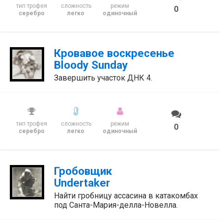
тип трофея
сложность
режим
0
серебро
легко
одиночный
Кровавое воскресенье
Bloody Sunday
Завершить участок ДНК 4.
тип трофея
сложность
режим
0
серебро
легко
одиночный
Гробовщик
Undertaker
Найти гробницу ассасина в катакомбах
под Санта-Мария-делла-Новелла.