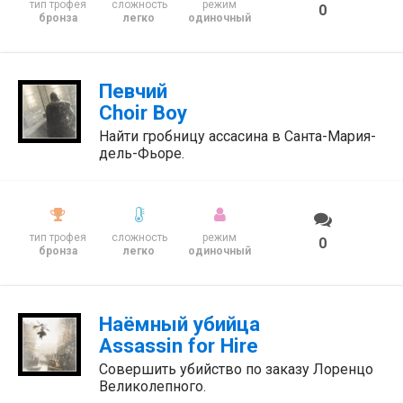
тип трофея
сложность
режим
0
бронза
легко
одиночный
Певчий
Choir Boy
Найти гробницу ассасина в Санта-Мария-
дель-Фьоре.
тип трофея
сложность
режим
0
бронза
легко
одиночный
Наёмный убийца
Assassin for Hire
Совершить убийство по заказу Лоренцо
Великолепного.