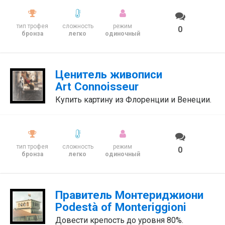
тип трофея
сложность
режим
0
бронза
легко
одиночный
Ценитель живописи
Art Connoisseur
Купить картину из Флоренции и Венеции.
тип трофея
сложность
режим
0
бронза
легко
одиночный
Правитель Монтериджиони
Podestà of Monteriggioni
Довести крепость до уровня 80%.