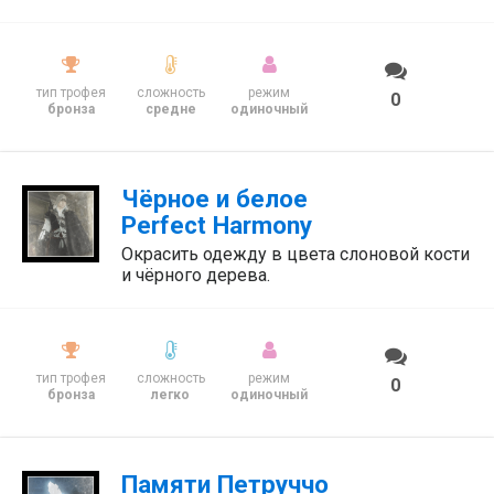
тип трофея
сложность
режим
0
бронза
средне
одиночный
Чёрное и белое
Perfect Harmony
Окрасить одежду в цвета слоновой кости
и чёрного дерева.
тип трофея
сложность
режим
0
бронза
легко
одиночный
Памяти Петруччо