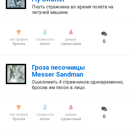
Пнуть стражника во время полёта на
летучей машине.
тип трофея
сложность
режим
0
бронза
легко
одиночный
Гроза песочницы
Messer Sandman
Ошеломить 4 стражников одновременно,
бросив им песок в лицо.
тип трофея
сложность
режим
0
бронза
легко
одиночный