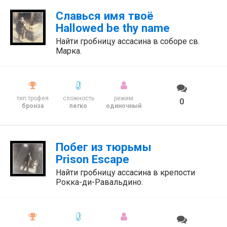
Славься имя твоё
Hallowed be thy name
Найти гробницу ассасина в соборе св.
Марка.
тип трофея
сложность
режим
0
бронза
легко
одиночный
Побег из тюрьмы
Prison Escape
Найти гробницу ассасина в крепости
Рокка-ди-Равальдино.