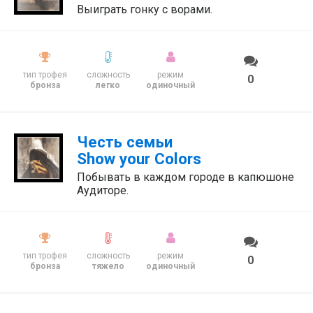
Выиграть гонку с ворами.
тип трофея
сложность
режим
0
бронза
легко
одиночный
Честь семьи
Show your Colors
Побывать в каждом городе в капюшоне
Аудиторе.
тип трофея
сложность
режим
0
бронза
тяжело
одиночный