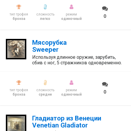
тип трофея
сложность
режим
0
бронза
легко
одиночный
Мясорубка
Sweeper
Используя длинное оружие, зарубить,
сбив с ног, 5 стражников одновременно.
тип трофея
сложность
режим
0
бронза
средне
одиночный
Гладиатор из Венеции
Venetian Gladiator