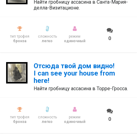
Найти гробницу ассасина в Санта-Мария-
делла-Визитационе.
тип трофея
сложность
режим
0
бронза
легко
одиночный
Отсюда твой дом видно!
I can see your house from
here!
Найти гробницу ассасина в Торре-Гросса.
тип трофея
сложность
режим
0
бронза
легко
одиночный