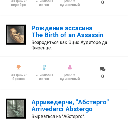
тип трофея
сложность
режим
0
серебро
легко
одиночный
Рождение ассасина
The Birth of an Assassin
Возродиться как Эцио Аудиторе да
Фиренце.
тип трофея
сложность
режим
0
бронза
легко
одиночный
Арриведерчи, "Абстерго"
Arrivederci Abstergo
Вырваться из "Абстерго".