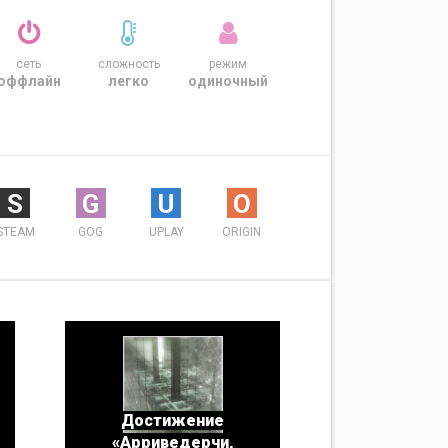
сеть
сложность
режим
оффлайн
легко
одиночный
S
G
U
O
STEAM
GOG
UPLAY
ORIGIN
Достижение
«Арриведерчи,