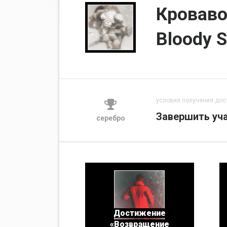
Кроваво
Bloody 
условия получения дос
Завершить уча
серебро
Достижение
«Возвращение