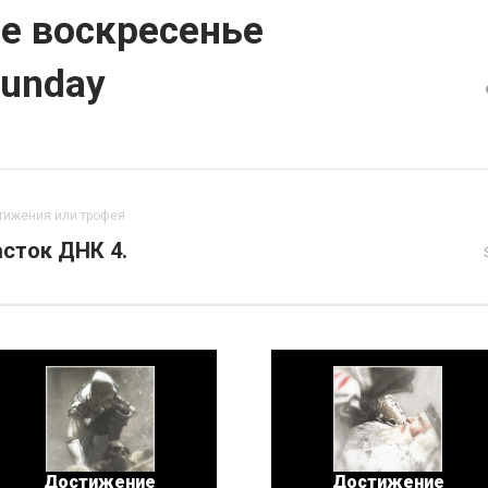
е воскресенье
Sunday
тижения или трофея
сток ДНК 4.
Достижение
Достижение