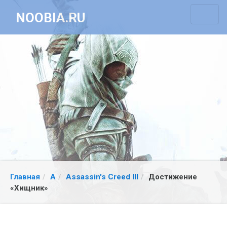
NOOBIA.RU
Главная
A
Assassin's Creed III
Достижение
«Хищник»