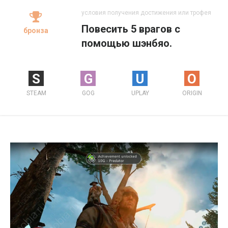
условия получения достижения или трофея
Повесить 5 врагов с
бронза
помощью шэнбяо.
S
G
U
O
STEAM
GOG
UPLAY
ORIGIN