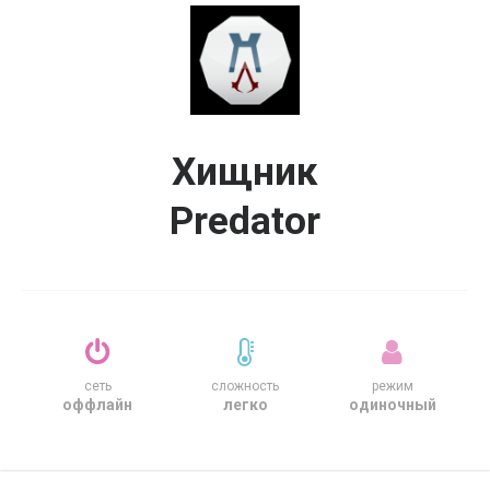
Хищник
Predator
сеть
сложность
режим
оффлайн
легко
одиночный