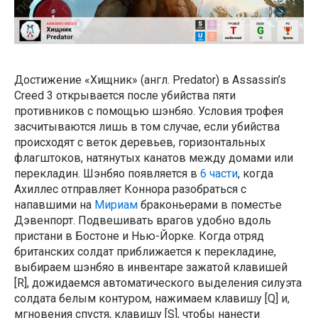
Достижение «Хищник» (англ. Predator) в Assassin’s
Creed 3 открывается после убийства пяти
противников с помощью шэнбяо. Условия трофея
засчитываются лишь в том случае, если убийства
происходят с веток деревьев, горизонтальных
флагштоков, натянутых канатов между домами или
перекладин. Шэнбяо появляется в
6 части
, когда
Ахиллес отправляет Коннора разобраться с
напавшими на
Мириам
браконьерами в поместье
Дэвенпорт. Подвешивать врагов удобно вдоль
пристани в Бостоне и Нью-Йорке. Когда отряд
британских солдат приближается к перекладине,
выбираем шэнбяо в инвентаре зажатой клавишей
[R], дожидаемся автоматического выделения силуэта
солдата белым контуром, нажимаем клавишу [Q] и,
мгновения спустя, клавишу [S], чтобы нанести