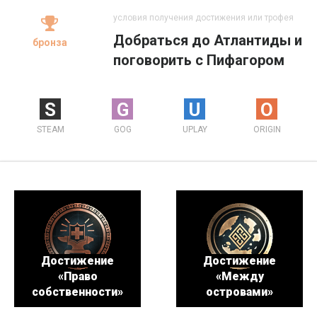
условия получения достижения или трофея
Добраться до Атлантиды и
бронза
поговорить с Пифагором
S
G
U
O
STEAM
GOG
UPLAY
ORIGIN
Достижение
Достижение
«Право
«Между
собственности»
островами»