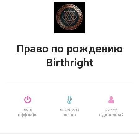
Право по рождению
Birthright
сеть
сложность
режим
оффлайн
легко
одиночный