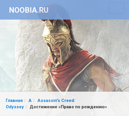
NOOBIA.RU
Главная
A
Assassin's Creed:
Odyssey
Достижение «Право по рождению»