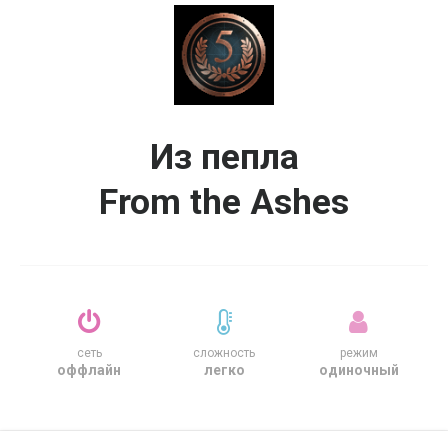
Из пепла
From the Ashes
сеть
сложность
режим
оффлайн
легко
одиночный