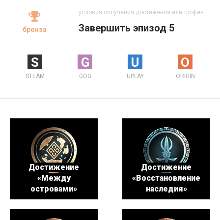
условия получения достижения или трофея
Завершить эпизод 5
бронза
S
G
U
O
STEAM
GOG
UPLAY
ORIGIN
Достижение
Достижение
«Между
«Восстановление
островами»
наследия»