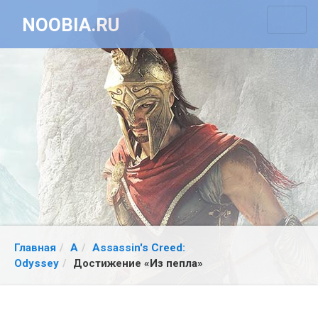
NOOBIA.RU
Главная
A
Assassin's Creed:
Odyssey
Достижение «Из пепла»