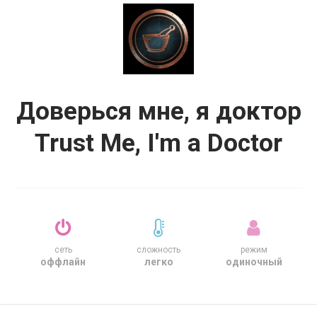
Доверься мне, я доктор
Trust Me, I'm a Doctor
сеть
сложность
режим
оффлайн
легко
одиночный