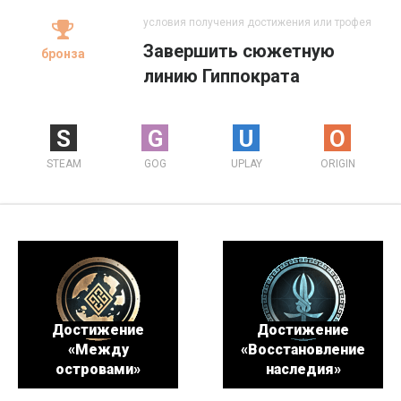
условия получения достижения или трофея
Завершить сюжетную
бронза
линию Гиппократа
S
G
U
O
STEAM
GOG
UPLAY
ORIGIN
Достижение
Достижение
«Между
«Восстановление
островами»
наследия»