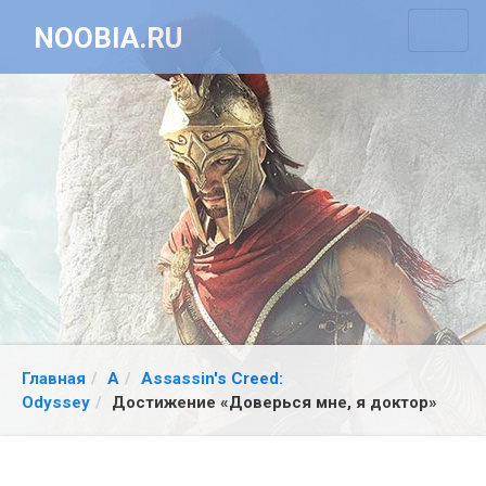
NOOBIA.RU
Главная
A
Assassin's Creed:
Odyssey
Достижение «Доверься мне, я доктор»