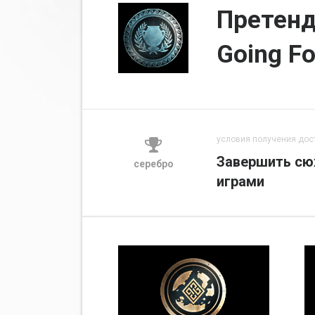
Претенд
Going Fo
условия получения дос
Завершить сю
серебро
играми