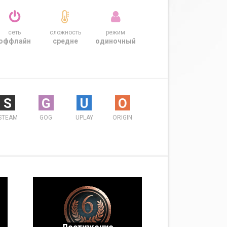
сеть
сложность
режим
оффлайн
средне
одиночный
S
G
U
O
STEAM
GOG
UPLAY
ORIGIN