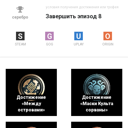
условия получения достижения или трофея
Завершить эпизод 8
серебро
S
G
U
O
STEAM
GOG
UPLAY
ORIGIN
Достижение
Достижение
«Между
«Маски Культа
островами»
сорваны»