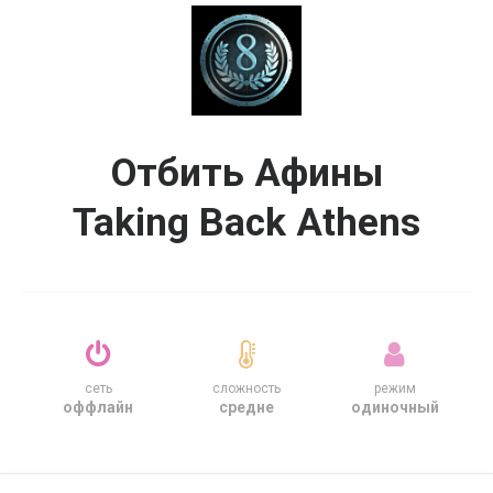
Отбить Афины
Taking Back Athens
сеть
сложность
режим
оффлайн
средне
одиночный