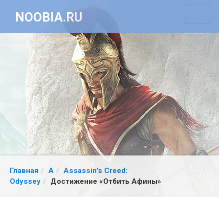
NOOBIA.RU
Главная
A
Assassin's Creed:
Odyssey
Достижение «Отбить Афины»