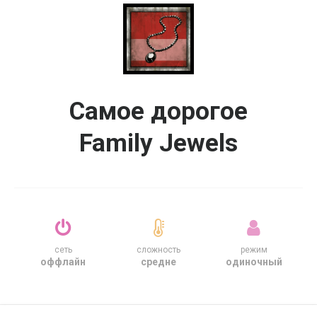
Самое дорогое
Family Jewels
сеть
сложность
режим
оффлайн
средне
одиночный