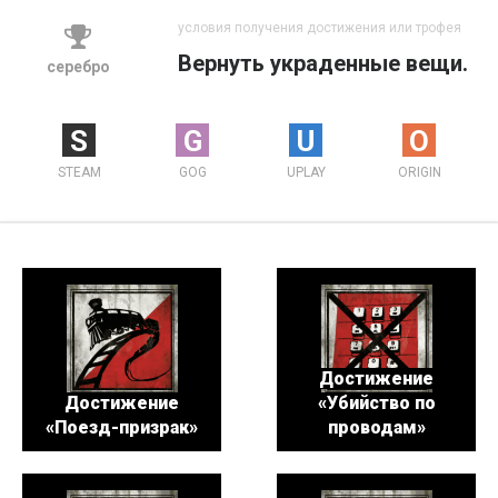
условия получения достижения или трофея
Вернуть украденные вещи.
серебро
S
G
U
O
STEAM
GOG
UPLAY
ORIGIN
Достижение
Достижение
«Убийство по
«Поезд-призрак»
проводам»