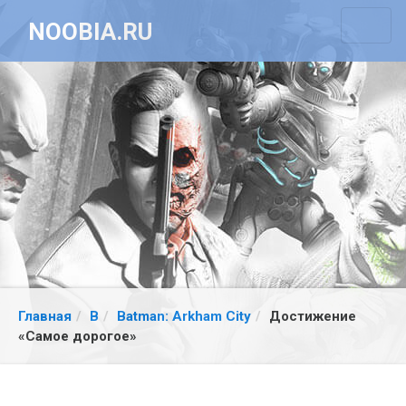
NOOBIA.RU
Главная
B
Batman: Arkham City
Достижение
«Самое дорогое»