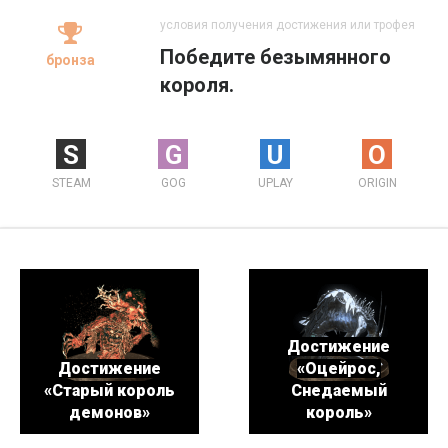
условия получения достижения или трофея
Победите безымянного
бронза
короля.
S
G
U
O
STEAM
GOG
UPLAY
ORIGIN
Достижение
Достижение
«Оцейрос,
«Старый король
Снедаемый
демонов»
король»