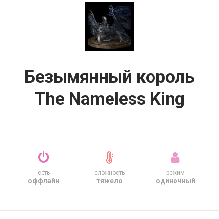
Безымянный король
The Nameless King
сеть
сложность
режим
оффлайн
тяжело
одиночный