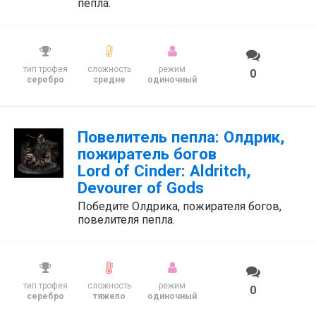
пепла.
тип трофея
сложность
режим
0
серебро
средне
одиночный
Повелитель пепла: Олдрик,
пожиратель богов
Lord of Cinder: Aldritch,
Devourer of Gods
Победите Олдрика, пожирателя богов,
повелителя пепла.
тип трофея
сложность
режим
0
серебро
тяжело
одиночный