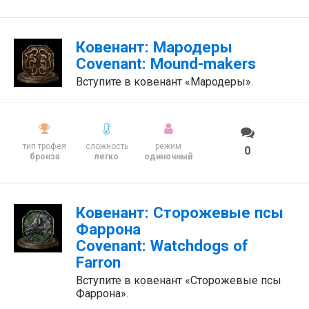
Ковенант: Мародеры
Covenant: Mound-makers
Вступите в ковенант «Мародеры».
тип трофея
сложность
режим
0
бронза
легко
одиночный
Ковенант: Сторожевые псы
Фаррона
Covenant: Watchdogs of
Farron
Вступите в ковенант «Сторожевые псы
Фаррона».