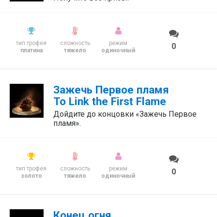
тип трофея
сложность
режим
0
платина
тяжело
одиночный
Зажечь Первое пламя
To Link the First Flame
Дойдите до концовки «Зажечь Первое
пламя».
тип трофея
сложность
режим
0
золото
тяжело
одиночный
Конец огня