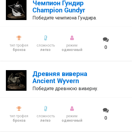
Чемпион Гундир
Champion Gundyr
Победите чемпиона Гундира.
тип трофея
сложность
режим
0
бронза
легко
одиночный
Древняя виверна
Ancient Wyvern
Победите древнюю виверну.
тип трофея
сложность
режим
0
бронза
легко
одиночный