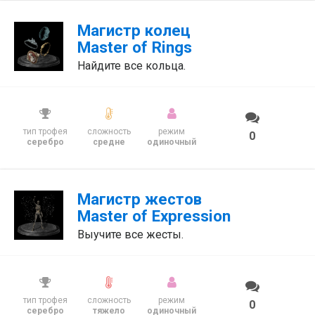
Магистр колец
Master of Rings
Найдите все кольца.
тип трофея
сложность
режим
0
серебро
средне
одиночный
Магистр жестов
Master of Expression
Выучите все жесты.
тип трофея
сложность
режим
0
серебро
тяжело
одиночный