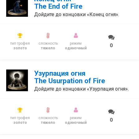
The End of Fire
Дойдите до концовки «Конец огня».
тип трофея
сложность
режим
0
золото
тяжело
одиночный
Узурпация огня
The Usurpation of Fire
Дойдите до концовки «Узурпация огня».
тип трофея
сложность
режим
0
золото
тяжело
одиночный