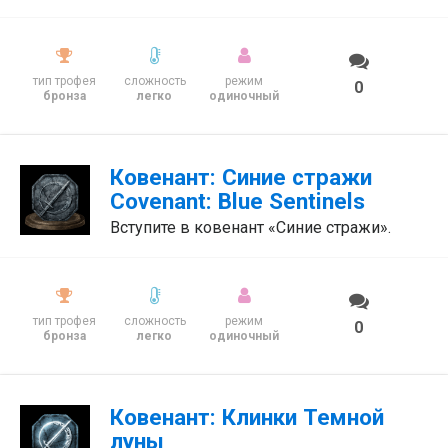
тип трофея
сложность
режим
0
бронза
легко
одиночный
Ковенант: Синие стражи
Covenant: Blue Sentinels
Вступите в ковенант «Синие стражи».
тип трофея
сложность
режим
0
бронза
легко
одиночный
Ковенант: Клинки Темной
луны