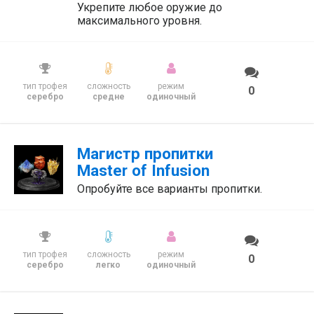
Укрепите любое оружие до
максимального уровня.
тип трофея
сложность
режим
0
серебро
средне
одиночный
Магистр пропитки
Master of Infusion
Опробуйте все варианты пропитки.
тип трофея
сложность
режим
0
серебро
легко
одиночный