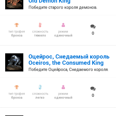
Old Demon King
Победите старого короля демонов.
тип трофея
сложность
режим
0
бронза
тяжело
одиночный
Оцейрос, Снедаемый король
Oceiros, the Consumed King
Победите Оцейроса, Снедаемого короля.
тип трофея
сложность
режим
0
бронза
легко
одиночный