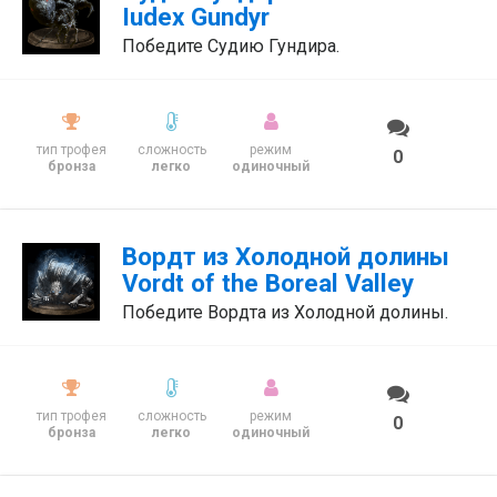
Iudex Gundyr
Победите Судию Гундира.
тип трофея
сложность
режим
0
бронза
легко
одиночный
Вордт из Холодной долины
Vordt of the Boreal Valley
Победите Вордта из Холодной долины.
тип трофея
сложность
режим
0
бронза
легко
одиночный