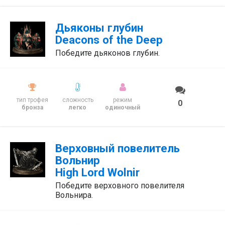
Дьяконы глубин
Deacons of the Deep
Победите дьяконов глубин.
тип трофея
сложность
режим
0
бронза
легко
одиночный
Верховный повелитель
Вольнир
High Lord Wolnir
Победите верховного повелителя
Вольнира.