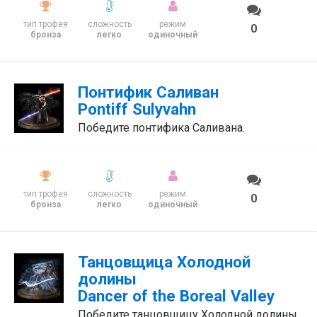
тип трофея
сложность
режим
0
бронза
легко
одиночный
Понтифик Саливан
Pontiff Sulyvahn
Победите понтифика Саливана.
тип трофея
сложность
режим
0
бронза
легко
одиночный
Танцовщица Холодной
долины
Dancer of the Boreal Valley
Победите танцовщицу Холодной долины.