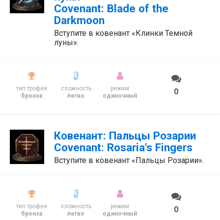
Covenant: Blade of the
Darkmoon
Вступите в ковенант «Клинки Темной
луны».
тип трофея
сложность
режим
0
бронза
легко
одиночный
Ковенант: Пальцы Розарии
Covenant: Rosaria's Fingers
Вступите в ковенант «Пальцы Розарии».
тип трофея
сложность
режим
0
бронза
легко
одиночный