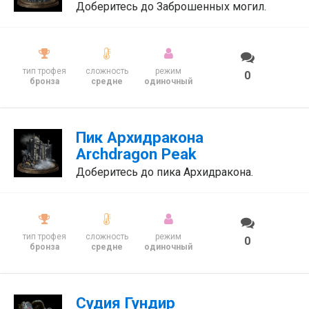
Доберитесь до Заброшенных могил.
тип трофея
сложность
режим
0
бронза
средне
одиночный
Пик Архидракона
Archdragon Peak
Доберитесь до пика Архидракона.
тип трофея
сложность
режим
0
бронза
средне
одиночный
Судия Гундир