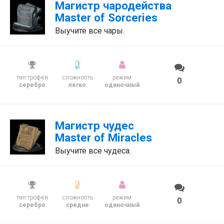
Магистр чародейства
Master of Sorceries
Выучите все чары.
тип трофея
сложность
режим
0
серебро
легко
одиночный
Магистр чудес
Master of Miracles
Выучите все чудеса.
тип трофея
сложность
режим
0
серебро
средне
одиночный