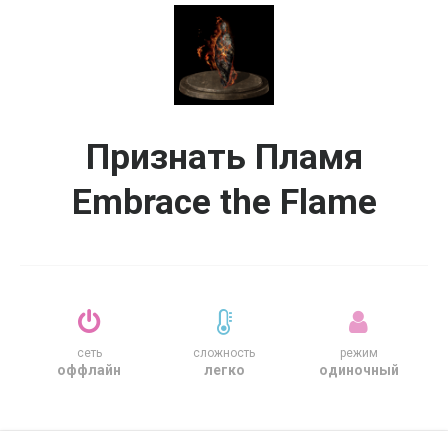
Признать Пламя
Embrace the Flame
сеть
сложность
режим
оффлайн
легко
одиночный