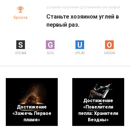
условия получения достижения или трофея
Станьте хозяином углей в
бронза
первый раз.
S
G
U
O
STEAM
GOG
UPLAY
ORIGIN
Достижение
Достижение
«Повелители
«Зажечь Первое
пепла: Хранители
пламя»
Бездны»