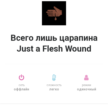
Всего лишь царапина
Just a Flesh Wound
сеть
сложность
режим
оффлайн
легко
одиночный