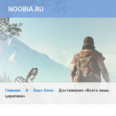
NOOBIA.RU
Главная
D
Days Gone
Достижение «Всего лишь
царапина»