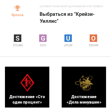
условия получения достижения или трофея
Выбраться из "Крейзи-
бронза
Уиллис"
S
G
U
O
STEAM
GOG
UPLAY
ORIGIN
Достижение «Сто
Достижение
один процент»
«Дела минувшие»