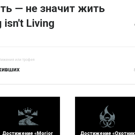
ь — не значит жить
 isn't Living
тижения или трофея
живших
Достижение «Morior
Достижение «Охотник