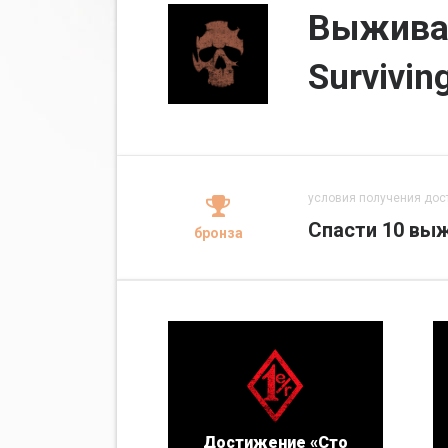
Выживат
Surviving
условия получения дос
Спасти 10 вы
бронза
Достижение «Сто