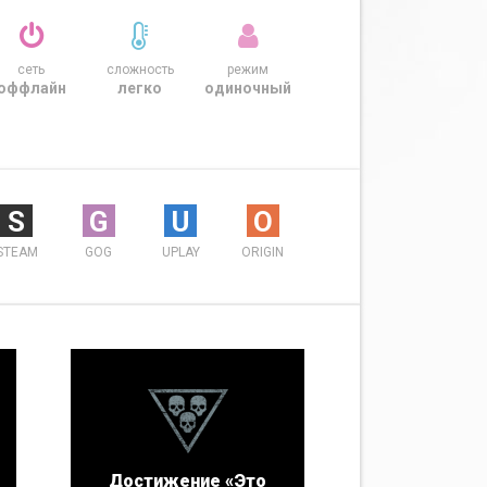
сеть
сложность
режим
оффлайн
легко
одиночный
S
G
U
O
STEAM
GOG
UPLAY
ORIGIN
Достижение «Это