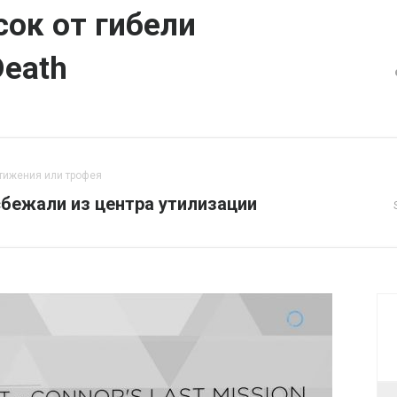
сок от гибели
Death
тижения или трофея
сбежали из центра утилизации