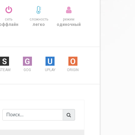
сеть
сложность
режим
оффлайн
легко
одиночный
S
G
U
O
STEAM
GOG
UPLAY
ORIGIN