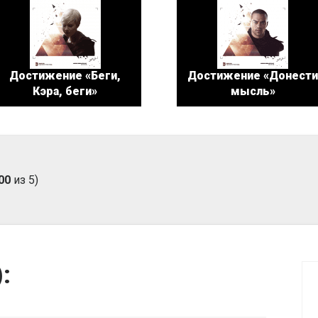
Достижение «Беги,
Достижение «Донест
Кэра, беги»
мысль»
00
из 5)
):