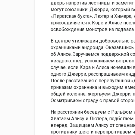
дверь напротив лестницы и заметит 
могут союзники: Джерри, который вс
«Пиратская бухта», Лютер и Химера,
присоединяется к Кэре и Алисе посл
освобождения монстров из подвала 
В центре утилизации добровольно ра
охранниками андроида. Оказавшись
об Алисе. Заручаемся поддержкой со
квадрокоптер, успокаиваем встрево
случае, если Кэра и Алиса ночевали
одного Джерри, расспрашиваем андр
После расставания с перепуганной 
приказам охранника и выходим вмест
общей колонне, жертвуем Джерри, п
Осматриваем ограду с правой стор
На расстоянии беседуем с Ральфом 
Хватаем Алису и Лютера, подбегаем 
вперед. Защищаем Алису от спецна
противнику шею и перепрыгиваем че