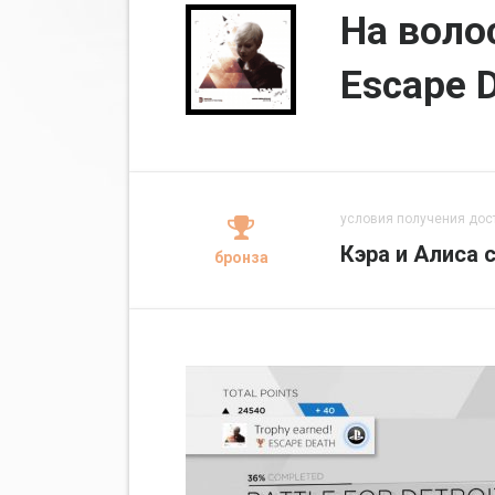
На воло
Escape 
условия получения дос
Кэра и Алиса 
бронза