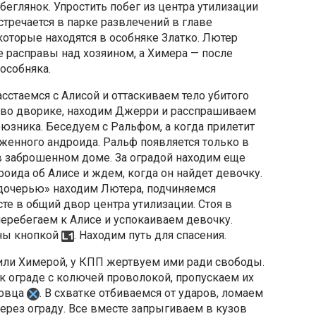
беглянок. Упростить побег из центра утилизации
тречается в парке развлечений в главе
 которые находятся в особняке Златко. Лютер
е расправы над хозяином, а Химера — после
особняка.
сстаемся с Алисой и оттаскиваем тело убитого
 во дворике, находим Джерри и расспрашиваем
юзника. Беседуем с Ральфом, а когда прилетит
женного андроида. Ральф появляется только в
 в заброшенном доме. За оградой находим еще
оида об Алисе и ждем, когда он найдет девочку.
«дочерью» находим Лютера, подчиняемся
е в общий двор центра утилизации. Стоя в
еребегаем к Алисе и успокаиваем девочку.
оны кнопкой
. Находим путь для спасения.
или Химерой, у КПП жертвуем ими ради свободы.
к ограде с колючей проволокой, пропускаем их
зовца
. В схватке отбиваемся от ударов, ломаем
рез ограду. Все вместе запрыгиваем в кузов