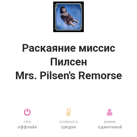
Раскаяние миссис
Пилсен
Mrs. Pilsen's Remorse
сеть
сложность
режим
оффлайн
средне
одиночный