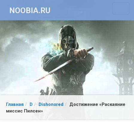
NOOBIA.RU
Главная
D
Dishonored
Достижение «Раскаяние
миссис Пилсен»