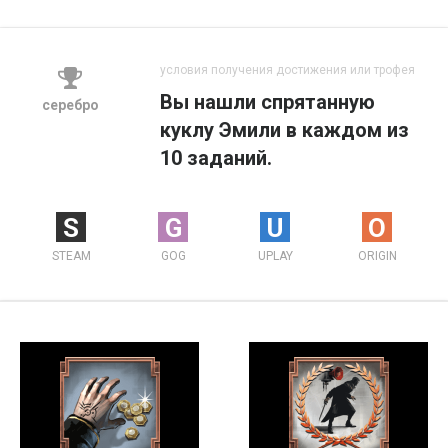
условия получения достижения или трофея
Вы нашли спрятанную
серебро
куклу Эмили в каждом из
10 заданий.
S
G
U
O
STEAM
GOG
UPLAY
ORIGIN