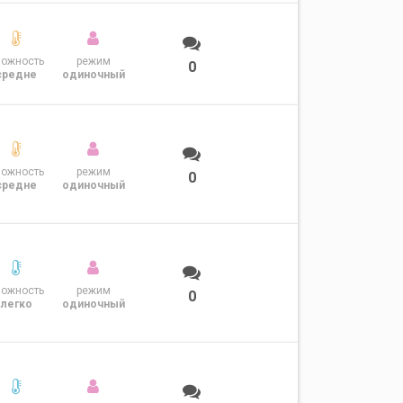
ложность
режим
0
средне
одиночный
ложность
режим
0
средне
одиночный
ложность
режим
0
легко
одиночный