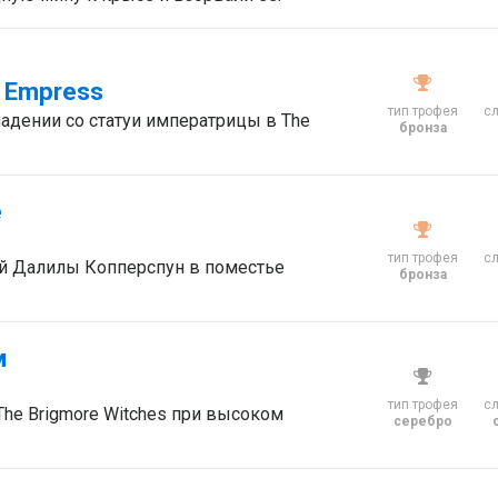
 Empress
тип трофея
с
адении со статуи императрицы в The
бронза
е
тип трофея
с
ей Далилы Копперспун в поместье
бронза
м
тип трофея
с
he Brigmore Witches при высоком
серебро