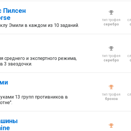
с Пилсен
orse
тип трофея
с
серебро
клу Эмили в каждом из 10 заданий.
тип трофея
с
я среднего и экспертного режима,
серебро
в 3 звездочки.
ами
тип трофея
с
уками 13 групп противников в
бронза
отне".
ашины
hine