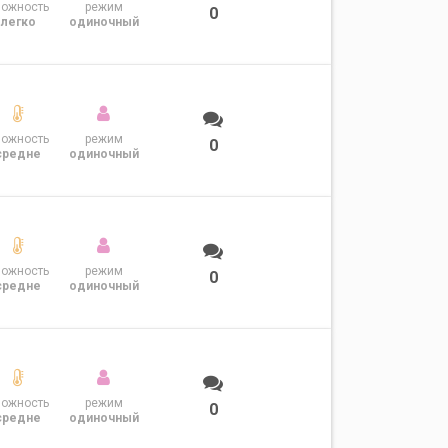
ложность
режим
0
легко
одиночный
ложность
режим
0
средне
одиночный
ложность
режим
0
средне
одиночный
ложность
режим
0
средне
одиночный