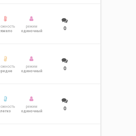
ложность
режим
0
тяжело
одиночный
ложность
режим
0
средне
одиночный
ложность
режим
0
легко
одиночный