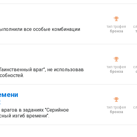
тип трофея
с
выполнили все особые комбинации
бронза
тип трофея
с
Таинственный враг", не использовав
бронза
собностей.
емени
t
тип трофея
с
 врагов в заданиях "Серийное
бронза
сный изгиб времени".