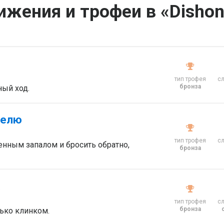
ижения и трофеи в «Dishon
тип трофея
с
бронза
ый ход.
телю
тип трофея
с
енным запалом и бросить обратно,
бронза
к
тип трофея
с
бронза
лько клинком.