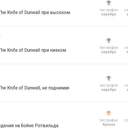
тип трофея
с
e Knife of Dunwall при высоком
серебро
я
тип трофея
с
e Knife of Dunwall при низком
серебро
тип трофея
с
e Knife of Dunwall, не поднимая
серебро
тип трофея
с
бронза
дения на бойне Ротвильда.