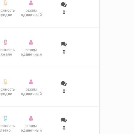
ложность
режим
0
средне
одиночный
ложность
режим
0
тяжело
одиночный
ложность
режим
0
средне
одиночный
ложность
режим
0
легко
одиночный