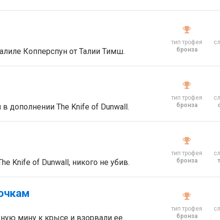
тип трофея
с
бронза
алиле Копперспун от Талии Тимш.
тип трофея
с
бронза
в дополнении The Knife of Dunwall.
тип трофея
с
бронза
 Knife of Dunwall, никого не убив.
лочкам
тип трофея
с
бронза
ную мину к крысе и взорвали ее.