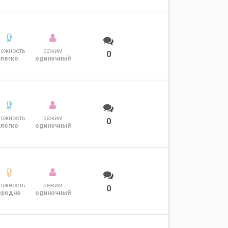
ложность
режим
0
легко
одиночный
ложность
режим
0
легко
одиночный
ложность
режим
0
средне
одиночный