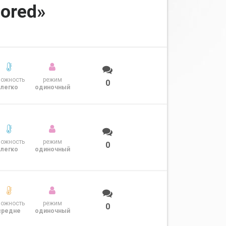
ored»
ложность
режим
0
легко
одиночный
ложность
режим
0
легко
одиночный
ложность
режим
0
средне
одиночный