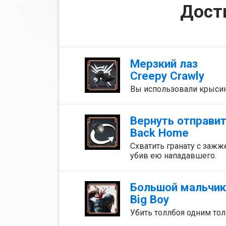
Дост
Мерзкий лаз
Creepy Crawly
Вы использовали крысин
Вернуть отправи
Back Home
Схватить гранату с зажж
убив ею нападавшего.
Большой мальчи
Big Boy
Убить толлбоя одним то