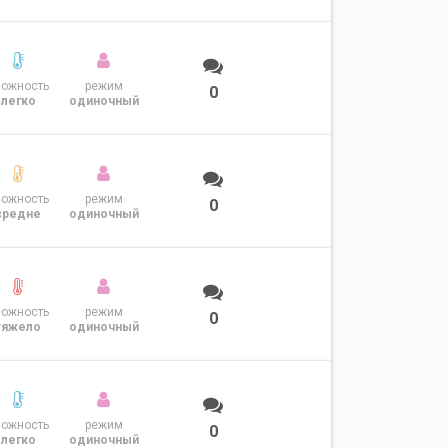
ложность
режим
0
легко
одиночный
ложность
режим
0
средне
одиночный
ложность
режим
0
тяжело
одиночный
ложность
режим
0
легко
одиночный