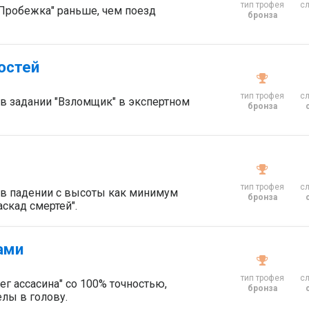
тип трофея
с
Пробежка" раньше, чем поезд
бронза
остей
тип трофея
с
 в задании "Взломщик" в экспертном
бронза
тип трофея
с
в падении с высоты как минимум
бронза
аскад смертей".
ами
тип трофея
с
г ассасина" со 100% точностью,
бронза
лы в голову.