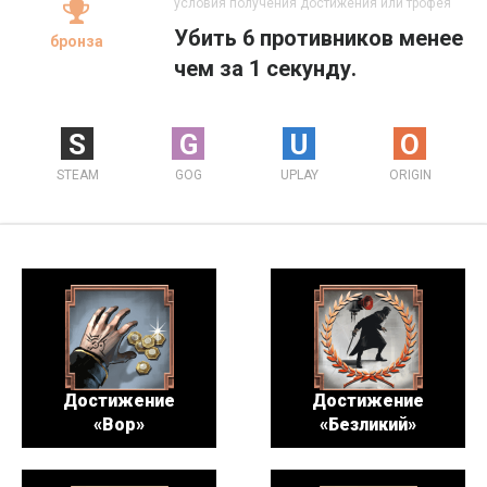
условия получения достижения или трофея
Убить 6 противников менее
бронза
чем за 1 секунду.
S
G
U
O
STEAM
GOG
UPLAY
ORIGIN
Достижение
Достижение
«Вор»
«Безликий»