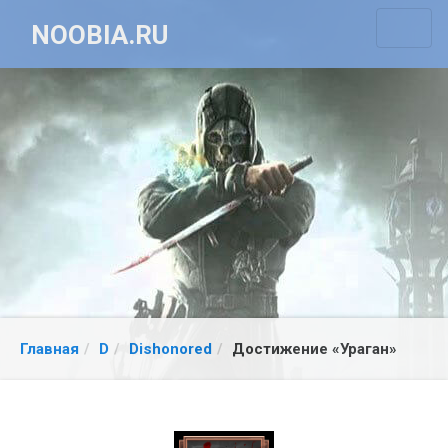
NOOBIA.RU
Главная
D
Dishonored
Достижение «Ураган»