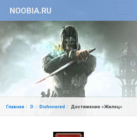
NOOBIA.RU
Главная
D
Dishonored
Достижение «Жилец»