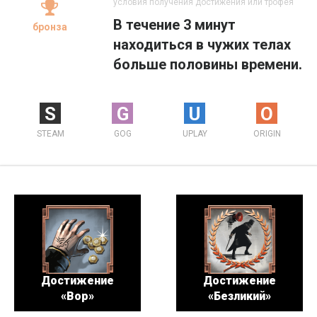
условия получения достижения или трофея
В течение 3 минут
бронза
находиться в чужих телах
больше половины времени.
S
G
U
O
STEAM
GOG
UPLAY
ORIGIN
Достижение
Достижение
«Вор»
«Безликий»