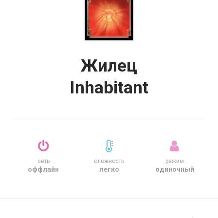
Жилец
Inhabitant
сеть
сложность
режим
оффлайн
легко
одиночный