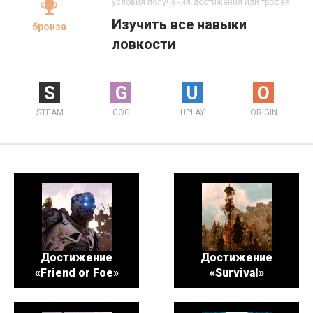
условия получения достижения или трофея
Изучить все навыки
бронза
ловкости
S
G
U
O
STEAM
GOG
UPLAY
ORIGIN
Достижение
Достижение
«Friend or Foe»
«Survival»