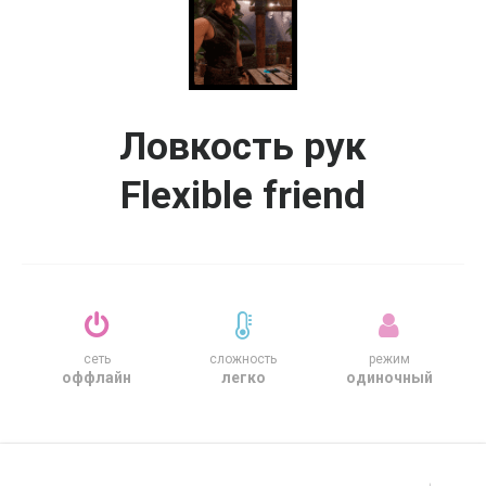
Ловкость рук
Flexible friend
сеть
сложность
режим
оффлайн
легко
одиночный