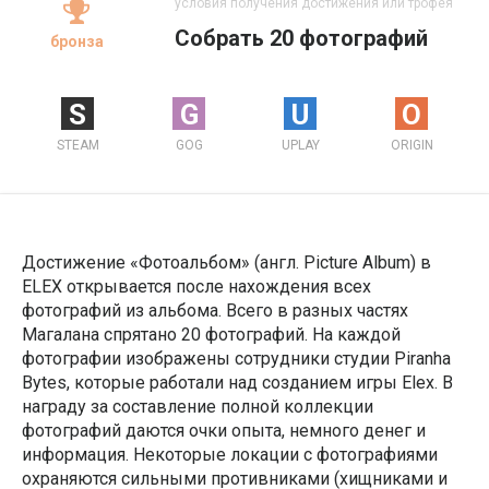
условия получения достижения или трофея
Собрать 20 фотографий
бронза
S
G
U
O
STEAM
GOG
UPLAY
ORIGIN
Достижение «Фотоальбом» (англ. Picture Album) в
ELEX открывается после нахождения всех
фотографий из альбома. Всего в разных частях
Магалана спрятано 20 фотографий. На каждой
фотографии изображены сотрудники студии Piranha
Bytes, которые работали над созданием игры Elex. В
награду за составление полной коллекции
фотографий даются очки опыта, немного денег и
информация. Некоторые локации с фотографиями
охраняются сильными противниками (хищниками и