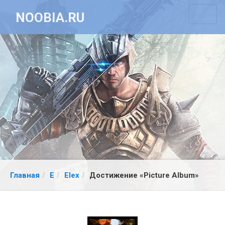
NOOBIA.RU
Главная
E
Elex
Достижение «Picture Album»