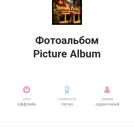
Фотоальбом
Picture Album
сеть
сложность
режим
оффлайн
легко
одиночный