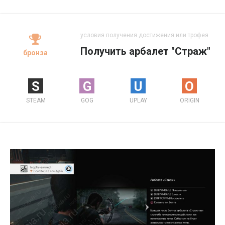
условия получения достижения или трофея
Получить арбалет "Страж"
бронза
S
G
U
O
STEAM
GOG
UPLAY
ORIGIN