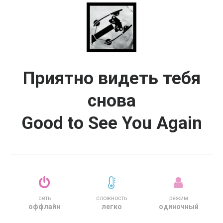
Приятно видеть тебя
снова
Good to See You Again
сеть
сложность
режим
оффлайн
легко
одиночный