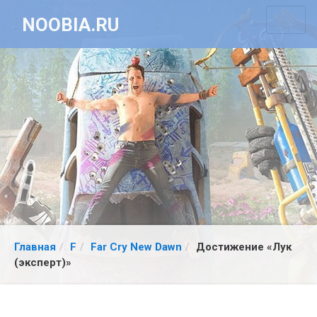
NOOBIA.RU
Главная
F
Far Cry New Dawn
Достижение «Лук
(эксперт)»