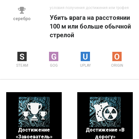
условия получения достижения или трофея
Убить врага на расстоянии
серебро
100 м или больше обычной
стрелой
S
G
U
O
STEAM
GOG
UPLAY
ORIGIN
Достижение
Достижение «В
«Завоеватель»
дорогу»