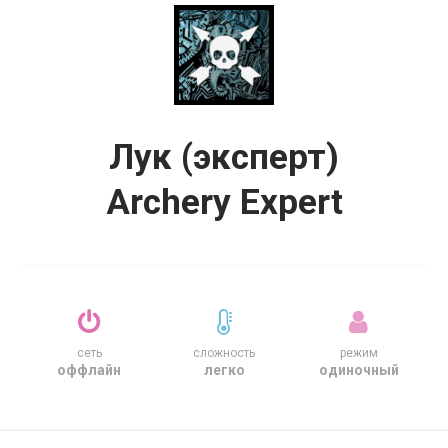
Лук (эксперт)
Archery Expert
сеть
сложность
режим
оффлайн
легко
одиночный