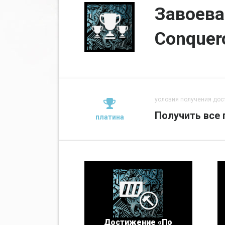
Завоева
Conquer
условия получения дос
Получить все 
платина
Достижение «По