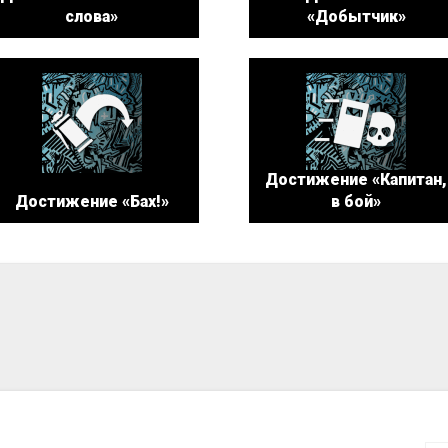
слова»
«Добытчик»
Достижение «Капитан,
Достижение «Бах!»
в бой»