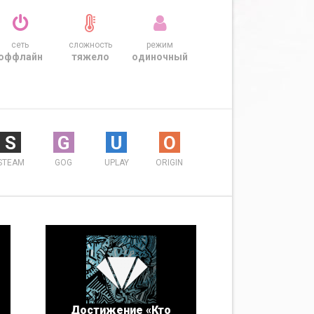
сеть
сложность
режим
оффлайн
тяжело
одиночный
S
G
U
O
STEAM
GOG
UPLAY
ORIGIN
Достижение «Кто