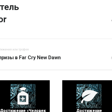
тель
or
тижения или трофея
призы в Far Cry New Dawn
Достижение «Человек
Достижение