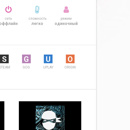
сеть
сложность
режим
оффлайн
легко
одиночный
S
G
U
O
STEAM
GOG
UPLAY
ORIGIN