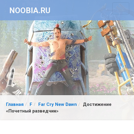
NOOBIA.RU
Главная
F
Far Cry New Dawn
Достижение
«Почетный разведчик»