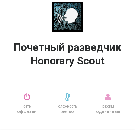
Почетный разведчик
Honorary Scout
сеть
сложность
режим
оффлайн
легко
одиночный