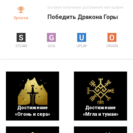
условия получения достижения или трофея
Победить Дракона Горы
бронза
S
G
U
O
STEAM
GOG
UPLAY
ORIGIN
Достижение
Достижение
«Огонь и сера»
«Мгла и туман»