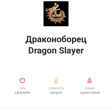
Драконоборец
Dragon Slayer
сеть
сложность
режим
оффлайн
средне
одиночный