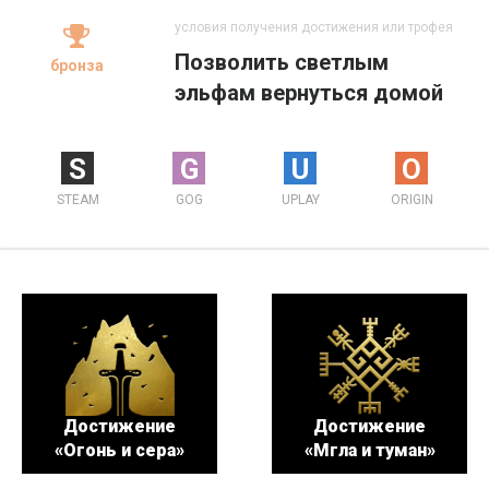
условия получения достижения или трофея
Позволить светлым
бронза
эльфам вернуться домой
S
G
U
O
STEAM
GOG
UPLAY
ORIGIN
Достижение
Достижение
«Огонь и сера»
«Мгла и туман»