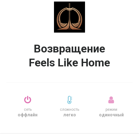
Возвращение
Feels Like Home
сеть
сложность
режим
оффлайн
легко
одиночный